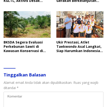
KGLTL, Aktivis Desak
Gerakan Berkelanjutan
Penindakan
Perlindungan Anak
BKSDA Segera Evaluasi
Ukir Prestasi, Atlet
Perkebunan Sawit di
Taekwondo Asal Langkat,
Kawasan Konservasi di
Siap Harumkan Indonesia
Langkat
di Ajang Internasional
Tinggalkan Balasan
Alamat email Anda tidak akan dipublikasikan.
Ruas yang wajib
ditandai
*