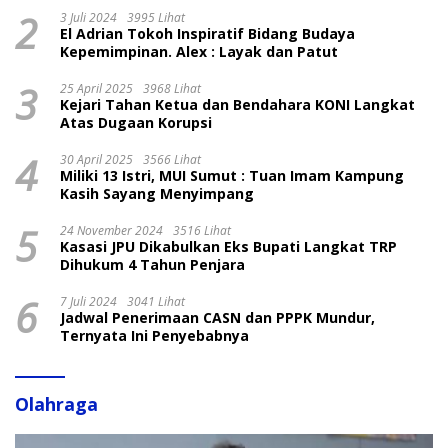
2
3 Juli 2024
3995 Lihat
El Adrian Tokoh Inspiratif Bidang Budaya
Kepemimpinan. Alex : Layak dan Patut
3
25 April 2025
3968 Lihat
Kejari Tahan Ketua dan Bendahara KONI Langkat
Atas Dugaan Korupsi
4
30 April 2025
3566 Lihat
Miliki 13 Istri, MUI Sumut : Tuan Imam Kampung
Kasih Sayang Menyimpang
5
24 November 2024
3516 Lihat
Kasasi JPU Dikabulkan Eks Bupati Langkat TRP
Dihukum 4 Tahun Penjara
6
7 Juli 2024
3041 Lihat
Jadwal Penerimaan CASN dan PPPK Mundur,
Ternyata Ini Penyebabnya
Olahraga