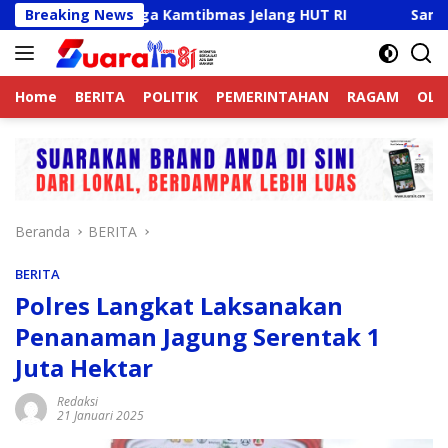
Langsung
Aktif Jaga Kamtibmas Jelang HUT RI
Breaking News
Sambut HUT RI K
ke
konten
Home
BERITA
POLITIK
PEMERINTAHAN
RAGAM
OLA
Beranda
BERITA
BERITA
Polres Langkat Laksanakan
Penanaman Jagung Serentak 1
Juta Hektar
Redaksi
21 Januari 2025