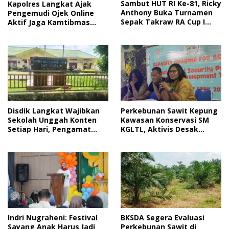
Sambut HUT RI Ke-81, Ricky
Kapolres Langkat Ajak
Anthony Buka Turnamen
Pengemudi Ojek Online
Sepak Takraw RA Cup I
Aktif Jaga Kamtibmas
2026
Jelang HUT RI
Disdik Langkat Wajibkan
Perkebunan Sawit Kepung
Sekolah Unggah Konten
Kawasan Konservasi SM
Setiap Hari, Pengamat
KGLTL, Aktivis Desak
Soroti Perlindungan Data
Penindakan
Anak
Indri Nugraheni: Festival
BKSDA Segera Evaluasi
Sayang Anak Harus Jadi
Perkebunan Sawit di