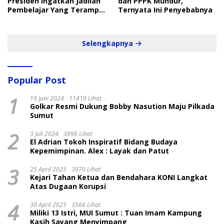
Presiden Ingatkan Jadilah
dan PPPK Mundur,
Pembelajar Yang Terampil
Ternyata Ini Penyebabnya
dan Cepat
Selengkapnya
Popular Post
1
19 Juni 2024
11410 Lihat
Golkar Resmi Dukung Bobby Nasution Maju Pilkada
Sumut
2
3 Juli 2024
3996 Lihat
El Adrian Tokoh Inspiratif Bidang Budaya
Kepemimpinan. Alex : Layak dan Patut
3
25 April 2025
3970 Lihat
Kejari Tahan Ketua dan Bendahara KONI Langkat
Atas Dugaan Korupsi
4
30 April 2025
3566 Lihat
Miliki 13 Istri, MUI Sumut : Tuan Imam Kampung
Kasih Sayang Menyimpang