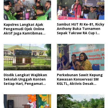
Sambut HUT RI Ke-81, Ricky
Kapolres Langkat Ajak
Anthony Buka Turnamen
Pengemudi Ojek Online
Sepak Takraw RA Cup I
Aktif Jaga Kamtibmas
2026
Jelang HUT RI
Disdik Langkat Wajibkan
Perkebunan Sawit Kepung
Sekolah Unggah Konten
Kawasan Konservasi SM
Setiap Hari, Pengamat
KGLTL, Aktivis Desak
Soroti Perlindungan Data
Penindakan
Anak