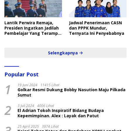
Lantik Perwira Remaja,
Jadwal Penerimaan CASN
Presiden Ingatkan Jadilah
dan PPPK Mundur,
Pembelajar Yang Terampil
Ternyata Ini Penyebabnya
dan Cepat
Selengkapnya
Popular Post
1
19 Juni 2024
11415 Lihat
Golkar Resmi Dukung Bobby Nasution Maju Pilkada
Sumut
2
3 Juli 2024
4006 Lihat
El Adrian Tokoh Inspiratif Bidang Budaya
Kepemimpinan. Alex : Layak dan Patut
25 April 2025
3974 Lihat