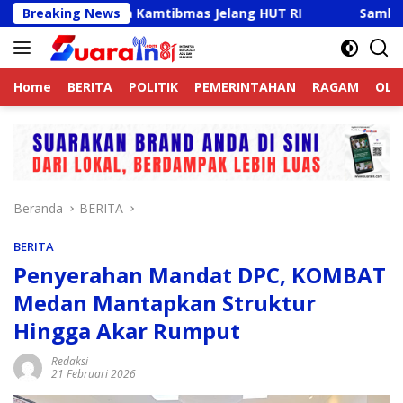
Langsung
ktif Jaga Kamtibmas Jelang HUT RI
Breaking News
Sambut HUT RI Ke-
ke
konten
Home
BERITA
POLITIK
PEMERINTAHAN
RAGAM
OLA
Beranda
BERITA
BERITA
Penyerahan Mandat DPC, KOMBAT
Medan Mantapkan Struktur
Hingga Akar Rumput
Redaksi
21 Februari 2026