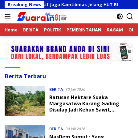
Langsung
 Online Aktif Jaga Kamtibmas Jelang HUT RI
Breaking News
Sambut H
ke
konten
Home
BERITA
POLITIK
PEMERINTAHAN
RAGAM
OLA
Suarain
Berita Terbaru
BERITA
30 Juli 2026
Ratusan Hektare Suaka
Margasatwa Karang Gading
Disulap Jadi Kebun Sawit,
Pemulihan Ekosistem
Dipertanyakan
BERITA
30 Juli 2026
NasDem Sumut : Yang