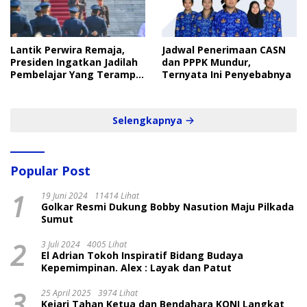
Lantik Perwira Remaja,
Jadwal Penerimaan CASN
Presiden Ingatkan Jadilah
dan PPPK Mundur,
Pembelajar Yang Terampil
Ternyata Ini Penyebabnya
dan Cepat
Selengkapnya
Popular Post
1
19 Juni 2024
11414 Lihat
Golkar Resmi Dukung Bobby Nasution Maju Pilkada
Sumut
2
3 Juli 2024
4005 Lihat
El Adrian Tokoh Inspiratif Bidang Budaya
Kepemimpinan. Alex : Layak dan Patut
3
25 April 2025
3974 Lihat
Kejari Tahan Ketua dan Bendahara KONI Langkat