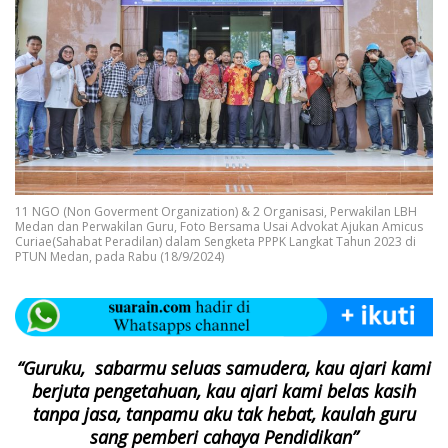
11 NGO (Non Goverment Organization) & 2 Organisasi, Perwakilan LBH
Medan dan Perwakilan Guru, Foto Bersama Usai Advokat Ajukan Amicus
Curiae(Sahabat Peradilan) dalam Sengketa PPPK Langkat Tahun 2023 di
PTUN Medan, pada Rabu (18/9/2024)
“Guruku, sabarmu seluas samudera, kau ajari kami
berjuta pengetahuan, kau ajari kami belas kasih
tanpa jasa, tanpamu aku tak hebat, kaulah guru
sang pemberi cahaya Pendidikan”