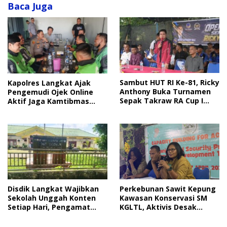
Baca Juga
Sambut HUT RI Ke-81, Ricky
Kapolres Langkat Ajak
Anthony Buka Turnamen
Pengemudi Ojek Online
Sepak Takraw RA Cup I
Aktif Jaga Kamtibmas
2026
Jelang HUT RI
Disdik Langkat Wajibkan
Perkebunan Sawit Kepung
Sekolah Unggah Konten
Kawasan Konservasi SM
Setiap Hari, Pengamat
KGLTL, Aktivis Desak
Soroti Perlindungan Data
Penindakan
Anak