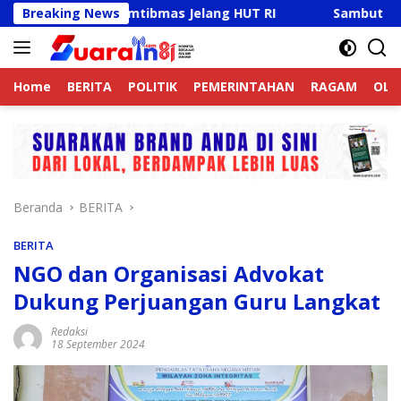
Langsung
ga Kamtibmas Jelang HUT RI
Breaking News
Sambut HUT RI Ke-81, Ri
ke
konten
Home
BERITA
POLITIK
PEMERINTAHAN
RAGAM
OLA
Beranda
BERITA
BERITA
NGO dan Organisasi Advokat
Dukung Perjuangan Guru Langkat
Redaksi
18 September 2024