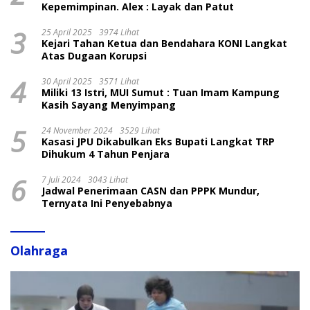
Kepemimpinan. Alex : Layak dan Patut
3
25 April 2025
3974 Lihat
Kejari Tahan Ketua dan Bendahara KONI Langkat
Atas Dugaan Korupsi
4
30 April 2025
3571 Lihat
Miliki 13 Istri, MUI Sumut : Tuan Imam Kampung
Kasih Sayang Menyimpang
5
24 November 2024
3529 Lihat
Kasasi JPU Dikabulkan Eks Bupati Langkat TRP
Dihukum 4 Tahun Penjara
6
7 Juli 2024
3043 Lihat
Jadwal Penerimaan CASN dan PPPK Mundur,
Ternyata Ini Penyebabnya
Olahraga