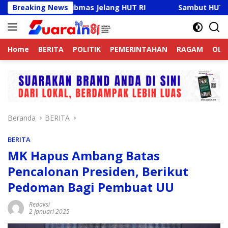
Langsung
 Kamtibmas Jelang HUT RI
Breaking News
Sambut HUT RI Ke-81, Rick
ke
konten
Home
BERITA
POLITIK
PEMERINTAHAN
RAGAM
OLA
Beranda
BERITA
BERITA
MK Hapus Ambang Batas
Pencalonan Presiden, Berikut
Pedoman Bagi Pembuat UU
Redaksi
2 Januari 2025