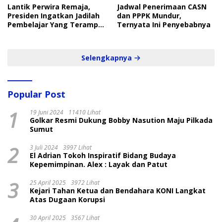
Lantik Perwira Remaja,
Jadwal Penerimaan CASN
Presiden Ingatkan Jadilah
dan PPPK Mundur,
Pembelajar Yang Terampil
Ternyata Ini Penyebabnya
dan Cepat
Selengkapnya
Popular Post
1
19 Juni 2024
11410 Lihat
Golkar Resmi Dukung Bobby Nasution Maju Pilkada
Sumut
2
3 Juli 2024
3997 Lihat
El Adrian Tokoh Inspiratif Bidang Budaya
Kepemimpinan. Alex : Layak dan Patut
3
25 April 2025
3972 Lihat
Kejari Tahan Ketua dan Bendahara KONI Langkat
Atas Dugaan Korupsi
30 April 2025
3567 Lihat