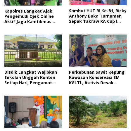
Sambut HUT RI Ke-81, Ricky
Kapolres Langkat Ajak
Anthony Buka Turnamen
Pengemudi Ojek Online
Sepak Takraw RA Cup I
Aktif Jaga Kamtibmas
2026
Jelang HUT RI
Disdik Langkat Wajibkan
Perkebunan Sawit Kepung
Sekolah Unggah Konten
Kawasan Konservasi SM
Setiap Hari, Pengamat
KGLTL, Aktivis Desak
Soroti Perlindungan Data
Penindakan
Anak