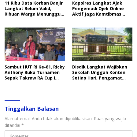
11 Ribu Data Korban Banjir
Kapolres Langkat Ajak
Langkat Belum Valid,
Pengemudi Ojek Online
Ribuan Warga Menunggu
Aktif Jaga Kamtibmas
Bantuan
Jelang HUT RI
Sambut HUT RI Ke-81, Ricky
Disdik Langkat Wajibkan
Anthony Buka Turnamen
Sekolah Unggah Konten
Sepak Takraw RA Cup I
Setiap Hari, Pengamat
2026
Soroti Perlindungan Data
Anak
Tinggalkan Balasan
Alamat email Anda tidak akan dipublikasikan.
Ruas yang wajib
ditandai
*