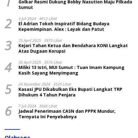
1
Golkar Resmi Dukung Bobby Nasution Maju Pilkada
Sumut
2
3 Juli 2024
4012 Lihat
El Adrian Tokoh Inspiratif Bidang Budaya
Kepemimpinan. Alex : Layak dan Patut
3
25 April 2025
3975 Lihat
Kejari Tahan Ketua dan Bendahara KONI Langkat
Atas Dugaan Korupsi
4
30 April 2025
3576 Lihat
Miliki 13 Istri, MUI Sumut : Tuan Imam Kampung
Kasih Sayang Menyimpang
5
24 November 2024
3535 Lihat
Kasasi JPU Dikabulkan Eks Bupati Langkat TRP
Dihukum 4 Tahun Penjara
6
7 Juli 2024
3046 Lihat
Jadwal Penerimaan CASN dan PPPK Mundur,
Ternyata Ini Penyebabnya
Olahraga