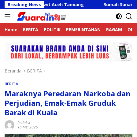
Langsung
ebunan Sawit Aceh Tamiang
Breaking News
Rumah Sunardi dan Misno 
ke
konten
Home
BERITA
POLITIK
PEMERINTAHAN
RAGAM
OLA
Beranda
BERITA
BERITA
Maraknya Peredaran Narkoba dan
Perjudian, Emak-Emak Gruduk
Barak di Kuala
Redaksi
16 Mei 2025