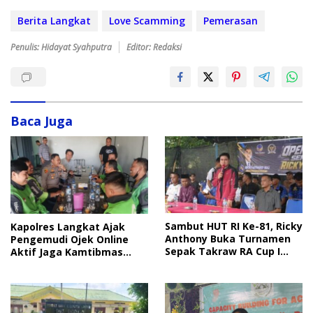
Berita Langkat
Love Scamming
Pemerasan
Penulis: Hidayat Syahputra
Editor: Redaksi
Baca Juga
Sambut HUT RI Ke-81, Ricky
Kapolres Langkat Ajak
Anthony Buka Turnamen
Pengemudi Ojek Online
Sepak Takraw RA Cup I
Aktif Jaga Kamtibmas
2026
Jelang HUT RI