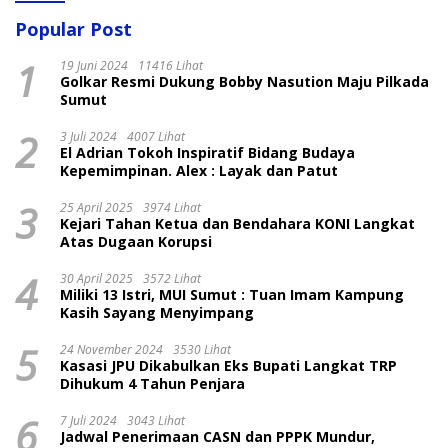
Popular Post
1
19 Juni 2024
11416 Lihat
Golkar Resmi Dukung Bobby Nasution Maju Pilkada
Sumut
2
3 Juli 2024
4007 Lihat
El Adrian Tokoh Inspiratif Bidang Budaya
Kepemimpinan. Alex : Layak dan Patut
3
25 April 2025
3974 Lihat
Kejari Tahan Ketua dan Bendahara KONI Langkat
Atas Dugaan Korupsi
4
30 April 2025
3572 Lihat
Miliki 13 Istri, MUI Sumut : Tuan Imam Kampung
Kasih Sayang Menyimpang
5
24 November 2024
3530 Lihat
Kasasi JPU Dikabulkan Eks Bupati Langkat TRP
Dihukum 4 Tahun Penjara
6
7 Juli 2024
3043 Lihat
Jadwal Penerimaan CASN dan PPPK Mundur,