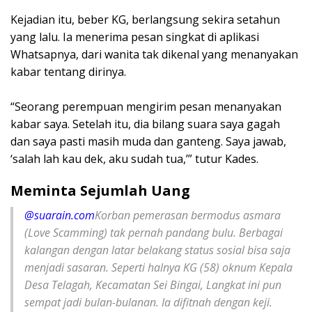
‎Kejadian itu, beber KG, berlangsung sekira setahun
yang lalu. Ia menerima pesan singkat di aplikasi
Whatsapnya, dari wanita tak dikenal yang menanyakan
kabar tentang dirinya.
‎“Seorang perempuan mengirim pesan menanyakan
kabar saya. Setelah itu, dia bilang suara saya gagah
dan saya pasti masih muda dan ganteng. Saya jawab,
‘salah lah kau dek, aku sudah tua,’” tutur Kades.
‎Meminta Sejumlah Uang
@suarain.com
‎Korban pemerasan bermodus asmara
(Love Scamming) tak pernah pandang bulu. Berbagai
kalangan dengan latar belakang status sosial bisa saja
menjadi sasaran. Seperti halnya KG (58) oknum Kepala
Desa Telagah, Kecamatan Sei Bingai, Langkat ini pun
sempat jadi bulan-bulanan. ‎Ia difitnah dengan keji.