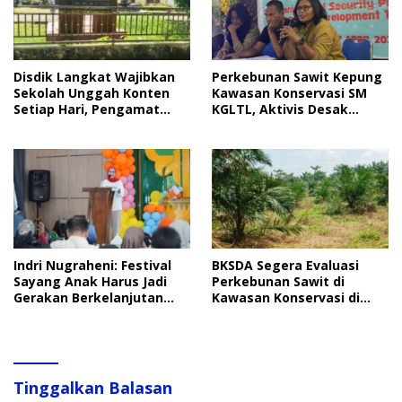
Disdik Langkat Wajibkan
Perkebunan Sawit Kepung
Sekolah Unggah Konten
Kawasan Konservasi SM
Setiap Hari, Pengamat
KGLTL, Aktivis Desak
Soroti Perlindungan Data
Penindakan
Anak
Indri Nugraheni: Festival
BKSDA Segera Evaluasi
Sayang Anak Harus Jadi
Perkebunan Sawit di
Gerakan Berkelanjutan
Kawasan Konservasi di
Perlindungan Anak
Langkat
Tinggalkan Balasan