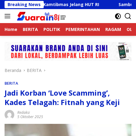
Langsung
f Jaga Kamtibmas Jelang HUT RI
Breaking News
Sambut HUT RI Ke-81,
ke
konten
Home
BERITA
POLITIK
PEMERINTAHAN
RAGAM
OLA
Beranda
BERITA
BERITA
Jadi Korban ‘Love Scamming’,
Kades Telagah: Fitnah yang Keji
Redaksi
5 Oktober 2025