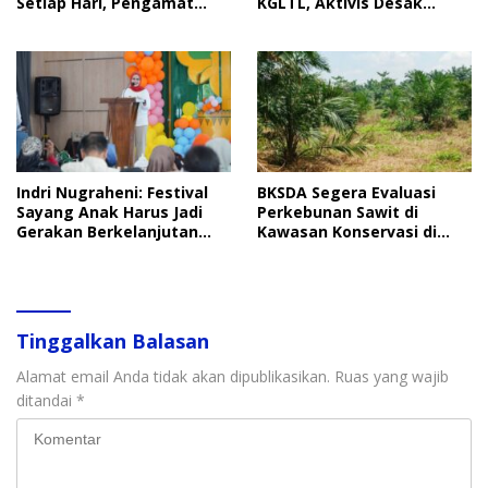
Setiap Hari, Pengamat
KGLTL, Aktivis Desak
Soroti Perlindungan Data
Penindakan
Anak
Indri Nugraheni: Festival
BKSDA Segera Evaluasi
Sayang Anak Harus Jadi
Perkebunan Sawit di
Gerakan Berkelanjutan
Kawasan Konservasi di
Perlindungan Anak
Langkat
Tinggalkan Balasan
Alamat email Anda tidak akan dipublikasikan.
Ruas yang wajib
ditandai
*