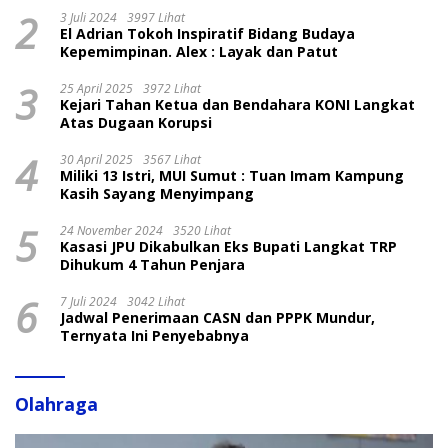
2
3 Juli 2024
3997 Lihat
El Adrian Tokoh Inspiratif Bidang Budaya
Kepemimpinan. Alex : Layak dan Patut
3
25 April 2025
3972 Lihat
Kejari Tahan Ketua dan Bendahara KONI Langkat
Atas Dugaan Korupsi
4
30 April 2025
3567 Lihat
Miliki 13 Istri, MUI Sumut : Tuan Imam Kampung
Kasih Sayang Menyimpang
5
24 November 2024
3520 Lihat
Kasasi JPU Dikabulkan Eks Bupati Langkat TRP
Dihukum 4 Tahun Penjara
6
7 Juli 2024
3042 Lihat
Jadwal Penerimaan CASN dan PPPK Mundur,
Ternyata Ini Penyebabnya
Olahraga