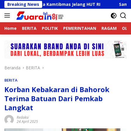
Langsung
Aktif Jaga Kamtibmas Jelang HUT RI
Breaking News
Sambut HUT RI K
ke
konten
Home
BERITA
POLITIK
PEMERINTAHAN
RAGAM
OLA
Beranda
BERITA
BERITA
Korban Kebakaran di Bahorok
Terima Batuan Dari Pemkab
Langkat
Redaksi
24 April 2025