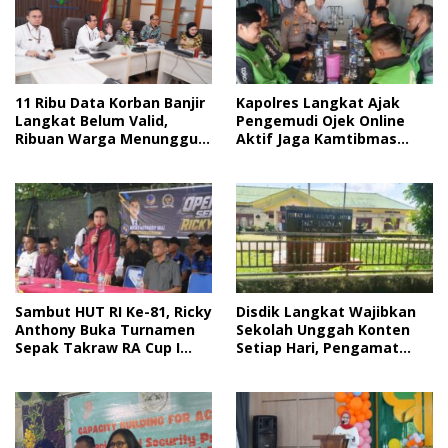
Kapolres Langkat Ajak
11 Ribu Data Korban Banjir
Pengemudi Ojek Online
Langkat Belum Valid,
Aktif Jaga Kamtibmas
Ribuan Warga Menunggu
Jelang HUT RI
Bantuan
Sambut HUT RI Ke-81, Ricky
Disdik Langkat Wajibkan
Anthony Buka Turnamen
Sekolah Unggah Konten
Sepak Takraw RA Cup I
Setiap Hari, Pengamat
2026
Soroti Perlindungan Data
Anak