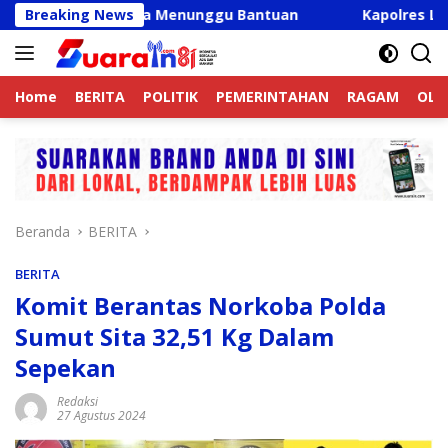
Langsung
buan Warga Menunggu Bantuan
Breaking News
Kapolres Langkat Ajak 
ke
konten
Home
BERITA
POLITIK
PEMERINTAHAN
RAGAM
OLA
Beranda
BERITA
BERITA
Komit Berantas Norkoba Polda
Sumut Sita 32,51 Kg Dalam
Sepekan
Redaksi
27 Agustus 2024