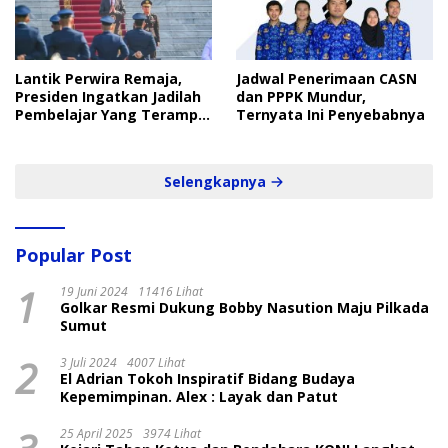
Lantik Perwira Remaja,
Jadwal Penerimaan CASN
Presiden Ingatkan Jadilah
dan PPPK Mundur,
Pembelajar Yang Terampil
Ternyata Ini Penyebabnya
dan Cepat
Selengkapnya
Popular Post
1
19 Juni 2024
11416 Lihat
Golkar Resmi Dukung Bobby Nasution Maju Pilkada
Sumut
2
3 Juli 2024
4007 Lihat
El Adrian Tokoh Inspiratif Bidang Budaya
Kepemimpinan. Alex : Layak dan Patut
25 April 2025
3974 Lihat