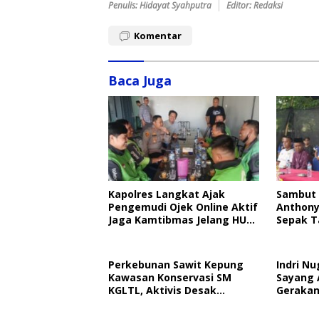
Penulis: Hidayat Syahputra
Editor: Redaksi
Komentar
Baca Juga
Kapolres Langkat Ajak
Sambut 
Pengemudi Ojek Online Aktif
Anthony
Jaga Kamtibmas Jelang HUT
Sepak T
RI
Perkebunan Sawit Kepung
Indri Nu
Kawasan Konservasi SM
Sayang 
KGLTL, Aktivis Desak
Gerakan
Penindakan
Perlind