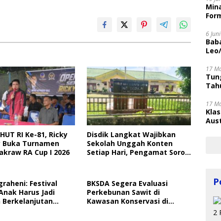
Mina
Form
6 Jun
Bab
Leo
17 M
Tung
Tahu
17 M
Kla
Aust
HUT RI Ke-81, Ricky
Disdik Langkat Wajibkan
 Buka Turnamen
Sekolah Unggah Konten
akraw RA Cup I 2026
Setiap Hari, Pengamat Soroti
Perlindungan Data Anak
P
graheni: Festival
BKSDA Segera Evaluasi
Anak Harus Jadi
Perkebunan Sawit di
 Berkelanjutan
Kawasan Konservasi di
ungan Anak
Langkat