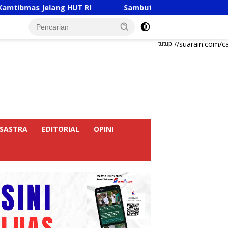
ng HUT RI
Sambut HUT RI Ke-81, Ricky Anthony Buka 
https://suarain.com/c
tutup
SASTRA
EDITORIAL
OPINI