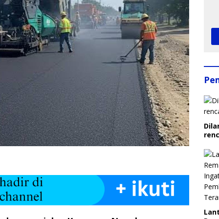
Pe
Dila
ren
Lant