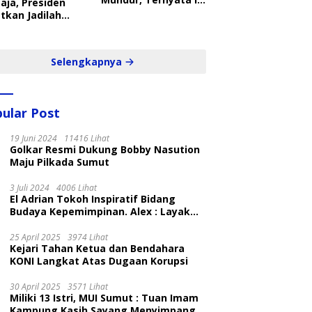
aja, Presiden
Penyebabnya
tkan Jadilah
belajar Yang
ampil dan Cepat
Selengkapnya
ular Post
19 Juni 2024
11416 Lihat
Golkar Resmi Dukung Bobby Nasution
Maju Pilkada Sumut
3 Juli 2024
4006 Lihat
El Adrian Tokoh Inspiratif Bidang
Budaya Kepemimpinan. Alex : Layak
dan Patut
25 April 2025
3974 Lihat
Kejari Tahan Ketua dan Bendahara
KONI Langkat Atas Dugaan Korupsi
30 April 2025
3571 Lihat
Miliki 13 Istri, MUI Sumut : Tuan Imam
Kampung Kasih Sayang Menyimpang