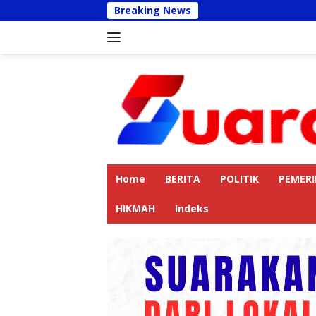
Langsung
Breaking News
Kapolres La
ke
konten
Home
BERITA
POLITIK
PEMER
HIKMAH
Indeks