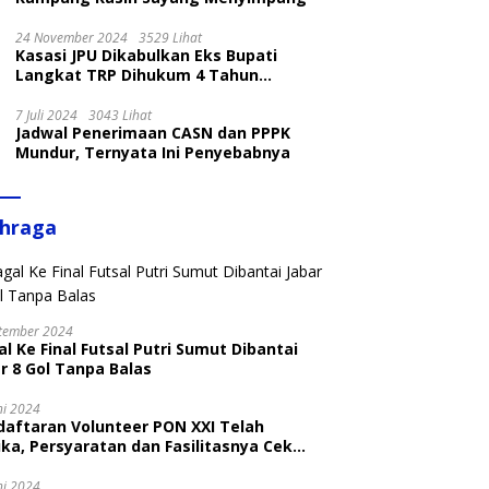
24 November 2024
3529 Lihat
Kasasi JPU Dikabulkan Eks Bupati
Langkat TRP Dihukum 4 Tahun
Penjara
7 Juli 2024
3043 Lihat
Jadwal Penerimaan CASN dan PPPK
Mundur, Ternyata Ini Penyebabnya
ahraga
tember 2024
l Ke Final Futsal Putri Sumut Dibantai
r 8 Gol Tanpa Balas
ni 2024
daftaran Volunteer PON XXI Telah
ka, Persyaratan dan Fasilitasnya Cek
ni
ni 2024