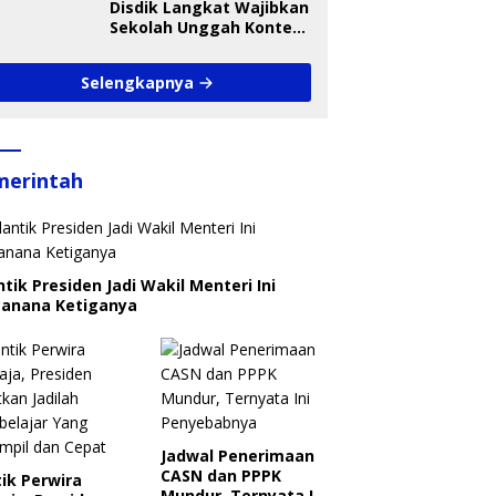
Disdik Langkat Wajibkan
Sekolah Unggah Konten
Setiap Hari, Pengamat
Soroti Perlindungan
Selengkapnya
Data Anak
merintah
ntik Presiden Jadi Wakil Menteri Ini
canana Ketiganya
Jadwal Penerimaan
CASN dan PPPK
ik Perwira
Mundur, Ternyata Ini