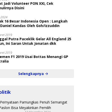
t Jadi Volunteer PON XXI, Cek
ulirnya Disini
i 2024
ak 16 Besar Indonesia Open : Langkah
/Daniel Kandas Oleh Goh/Izzuddin
aret 2019
gal Putra Paceklik Gelar All England 25
n, Ini Saran Untuk Jonatan dkk
aret 2019
semen F1 2019 Usai Bottas Menangi GP
ralia
Selengkapnya
olitik