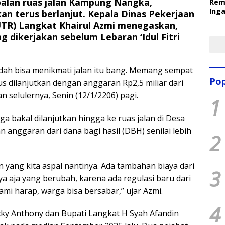
alan ruas jalan Kampung Nangka,
Rem
Inga
n terus berlanjut. Kepala Dinas Pekerjaan
Pem
TR) Langkat Khairul Azmi menegaskan,
Ter
g dikerjakan sebelum Lebaran ‘Idul Fitri
sudah bisa menikmati jalan itu bang. Memang sempat
Pop
us dilanjutkan dengan anggaran Rp2,5 miliar dari
n selulernya, Senin (12/1/2206) pagi.
1
ga bakal dilanjutkan hingga ke ruas jalan di Desa
anggaran dari dana bagi hasil (DBH) senilai lebih
2
an yang kita aspal nantinya. Ada tambahan biaya dari
3
ya aja yang berubah, karena ada regulasi baru dari
ami harap, warga bisa bersabar,” ujar Azmi.
4
ky Anthony dan Bupati Langkat H Syah Afandin