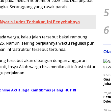
ak pada median September 2025 lalu. Dua pejabat
ngka, Secanggang yang rusak parah.
5
 Nyaris Ludes Terbakar, Ini Penyebabnya
6
ada warga, kalau jalan tersebut bakal rampung
5. Namun, seiring berjalannya waktu regulasi pun
an infrastruktur tersebut tertunda.
Ol
gang tersebut akan dibangun dengan anggaran
anti, Insya Allah warga bisa menikmati infrastruktur
u perjalanan.
9 Sep
Gaga
Jaba
nline Aktif Jaga Kamtibmas Jelang HUT RI
19 Ju
Pen
Dibu
Disi
19 Ju