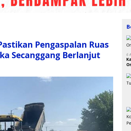
B
Pastikan Pengaspalan Ruas
ka Secanggang Berlanjut
6 
K
On
RI