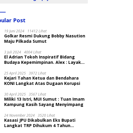
ular Post
19 Juni 2024
11412 Lihat
Golkar Resmi Dukung Bobby Nasution
Maju Pilkada Sumut
3 Juli 2024
4004 Lihat
El Adrian Tokoh Inspiratif Bidang
Budaya Kepemimpinan. Alex : Layak
dan Patut
25 April 2025
3972 Lihat
Kejari Tahan Ketua dan Bendahara
KONI Langkat Atas Dugaan Korupsi
30 April 2025
3567 Lihat
Miliki 13 Istri, MUI Sumut : Tuan Imam
Kampung Kasih Sayang Menyimpang
24 November 2024
3520 Lihat
Kasasi JPU Dikabulkan Eks Bupati
Langkat TRP Dihukum 4 Tahun
Penjara