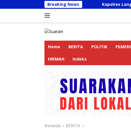
Langsung
Breaking News
Kapolres Langkat Ajak Peng
ke
konten
Home
BERITA
POLITIK
PEMER
HIKMAH
Indeks
Beranda
BERITA