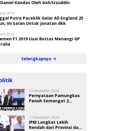
/Daniel Kandas Oleh Goh/Izzuddin
aret 2019
gal Putra Paceklik Gelar All England 25
n, Ini Saran Untuk Jonatan dkk
aret 2019
semen F1 2019 Usai Bottas Menangi GP
ralia
Selengkapnya
olitik
13 November 2024
Pernyataan Pamungkas
Penuh Semangat 2
Paslon Bisa Meyakinkan
Pemilih
13 November 2024
IPM Langkat Lebih
Rendah dari Provinsi dan