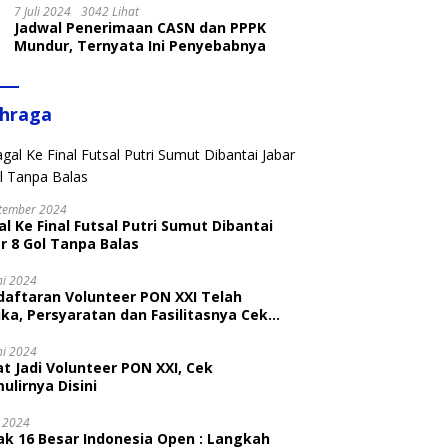
7 Juli 2024
3042 Lihat
Jadwal Penerimaan CASN dan PPPK
Mundur, Ternyata Ini Penyebabnya
ahraga
tember 2024
l Ke Final Futsal Putri Sumut Dibantai
r 8 Gol Tanpa Balas
ni 2024
daftaran Volunteer PON XXI Telah
ka, Persyaratan dan Fasilitasnya Cek
ni
ni 2024
t Jadi Volunteer PON XXI, Cek
ulirnya Disini
i 2024
ak 16 Besar Indonesia Open : Langkah