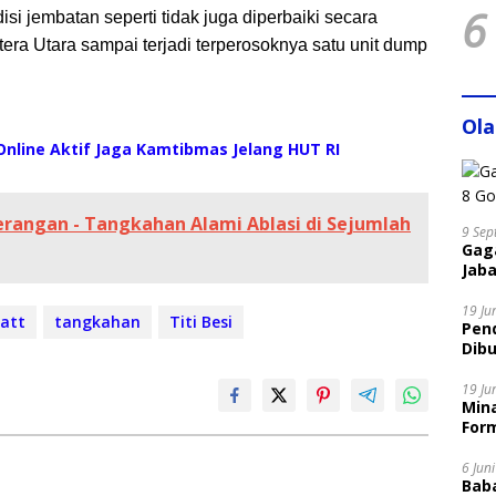
6
i jembatan seperti tidak juga diperbaiki secara
era Utara sampai terjadi terperosoknya satu unit dump
Ol
nline Aktif Jaga Kamtibmas Jelang HUT RI
Serangan - Tangkahan Alami Ablasi di Sejumlah
9 Sep
Gaga
Jaba
19 Ju
att
tangkahan
Titi Besi
Pen
Dibu
Disi
19 Ju
Mina
Form
6 Jun
Bab