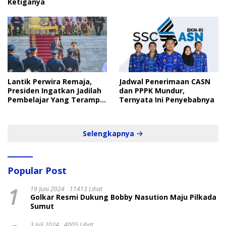
Ketiganya
Lantik Perwira Remaja,
Jadwal Penerimaan CASN
Presiden Ingatkan Jadilah
dan PPPK Mundur,
Pembelajar Yang Terampil
Ternyata Ini Penyebabnya
dan Cepat
Selengkapnya
Popular Post
1
19 Juni 2024
11413 Lihat
Golkar Resmi Dukung Bobby Nasution Maju Pilkada
Sumut
3 Juli 2024
4005 Lihat