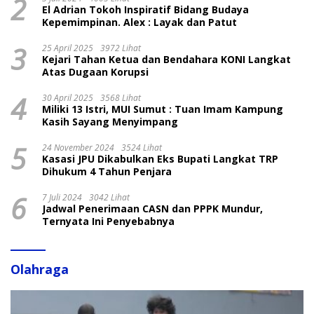
2
El Adrian Tokoh Inspiratif Bidang Budaya
Kepemimpinan. Alex : Layak dan Patut
3
25 April 2025
3972 Lihat
Kejari Tahan Ketua dan Bendahara KONI Langkat
Atas Dugaan Korupsi
4
30 April 2025
3568 Lihat
Miliki 13 Istri, MUI Sumut : Tuan Imam Kampung
Kasih Sayang Menyimpang
5
24 November 2024
3524 Lihat
Kasasi JPU Dikabulkan Eks Bupati Langkat TRP
Dihukum 4 Tahun Penjara
6
7 Juli 2024
3042 Lihat
Jadwal Penerimaan CASN dan PPPK Mundur,
Ternyata Ini Penyebabnya
Olahraga