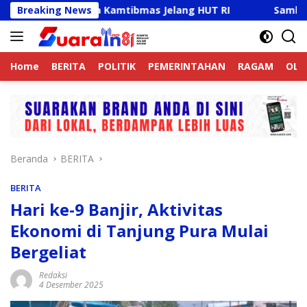
Langsung
tif Jaga Kamtibmas Jelang HUT RI
Breaking News
Sambut HUT RI Ke-
ke
konten
Home
BERITA
POLITIK
PEMERINTAHAN
RAGAM
OLA
Beranda
BERITA
BERITA
Hari ke-9 Banjir, Aktivitas
Ekonomi di Tanjung Pura Mulai
Bergeliat
Redaksi
4 Desember 2025