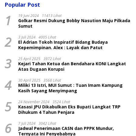
Popular Post
1
19 Juni 2024
11413 Lihat
Golkar Resmi Dukung Bobby Nasution Maju Pilkada
Sumut
2
3 Juli 2024
4005 Lihat
El Adrian Tokoh Inspiratif Bidang Budaya
Kepemimpinan. Alex : Layak dan Patut
3
25 April 2025
3972 Lihat
Kejari Tahan Ketua dan Bendahara KONI Langkat
Atas Dugaan Korupsi
4
30 April 2025
3568 Lihat
Miliki 13 Istri, MUI Sumut : Tuan Imam Kampung
Kasih Sayang Menyimpang
5
24 November 2024
3524 Lihat
Kasasi JPU Dikabulkan Eks Bupati Langkat TRP
Dihukum 4 Tahun Penjara
6
7 Juli 2024
3042 Lihat
Jadwal Penerimaan CASN dan PPPK Mundur,
Ternyata Ini Penyebabnya