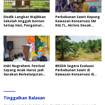
Disdik Langkat Wajibkan
Perkebunan Sawit Kepung
Sekolah Unggah Konten
Kawasan Konservasi SM
Setiap Hari, Pengamat
KGLTL, Aktivis Desak
Soroti Perlindungan Data
Penindakan
Anak
Indri Nugraheni: Festival
BKSDA Segera Evaluasi
Sayang Anak Harus Jadi
Perkebunan Sawit di
Gerakan Berkelanjutan
Kawasan Konservasi di
Perlindungan Anak
Langkat
Tinggalkan Balasan