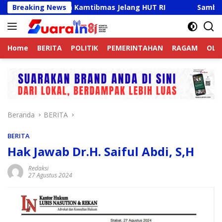
Langsung
tif Jaga Kamtibmas Jelang HUT RI
Breaking News
Sambut HUT RI Ke-
ke
konten
Home
BERITA
POLITIK
PEMERINTAHAN
RAGAM
OLA
Beranda
BERITA
BERITA
Hak Jawab Dr.H. Saiful Abdi, S,H
Redaksi
27 Agustus 2024