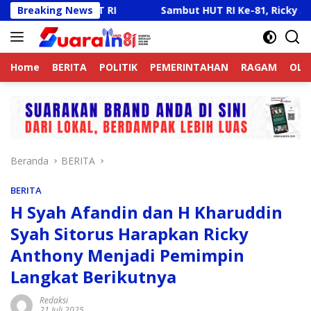
Langsung
lang HUT RI
Breaking News
Sambut HUT RI Ke-81, Ricky Anthony Buk
ke
konten
Home
BERITA
POLITIK
PEMERINTAHAN
RAGAM
OLA
Beranda
BERITA
BERITA
H Syah Afandin dan H Kharuddin
Syah Sitorus Harapkan Ricky
Anthony Menjadi Pemimpin
Langkat Berikutnya
Redaksi
21 Juli 2025