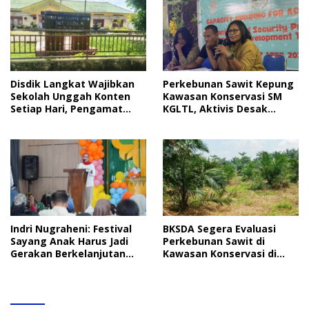
Disdik Langkat Wajibkan
Perkebunan Sawit Kepung
Sekolah Unggah Konten
Kawasan Konservasi SM
Setiap Hari, Pengamat
KGLTL, Aktivis Desak
Soroti Perlindungan Data
Penindakan
Anak
Indri Nugraheni: Festival
BKSDA Segera Evaluasi
Sayang Anak Harus Jadi
Perkebunan Sawit di
Gerakan Berkelanjutan
Kawasan Konservasi di
Perlindungan Anak
Langkat