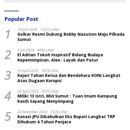
Popular Post
1
19 Juni 2024
11415 Lihat
Golkar Resmi Dukung Bobby Nasution Maju Pilkada
Sumut
2
3 Juli 2024
4006 Lihat
El Adrian Tokoh Inspiratif Bidang Budaya
Kepemimpinan. Alex : Layak dan Patut
3
25 April 2025
3974 Lihat
Kejari Tahan Ketua dan Bendahara KONI Langkat
Atas Dugaan Korupsi
4
30 April 2025
3570 Lihat
Miliki 13 Istri, MUI Sumut : Tuan Imam Kampung
Kasih Sayang Menyimpang
5
24 November 2024
3528 Lihat
Kasasi JPU Dikabulkan Eks Bupati Langkat TRP
Dihukum 4 Tahun Penjara