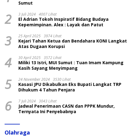
Sumut
2
3 Juli 2024
4007 Lihat
El Adrian Tokoh Inspiratif Bidang Budaya
Kepemimpinan. Alex : Layak dan Patut
3
25 April 2025
3974 Lihat
Kejari Tahan Ketua dan Bendahara KONI Langkat
Atas Dugaan Korupsi
4
30 April 2025
3572 Lihat
Miliki 13 Istri, MUI Sumut : Tuan Imam Kampung
Kasih Sayang Menyimpang
5
24 November 2024
3530 Lihat
Kasasi JPU Dikabulkan Eks Bupati Langkat TRP
Dihukum 4 Tahun Penjara
6
7 Juli 2024
3043 Lihat
Jadwal Penerimaan CASN dan PPPK Mundur,
Ternyata Ini Penyebabnya
Olahraga