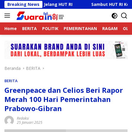
Langsung
bmas Jelang HUT RI
Breaking News
Sambut HUT RI Ke-81, Ricky Anth
ke
konten
Home
BERITA
POLITIK
PEMERINTAHAN
RAGAM
OLA
Beranda
BERITA
BERITA
Greenpeace dan Celios Beri Rapor
Merah 100 Hari Pemerintahan
Prabowo-Gibran
Redaksi
25 Januari 2025