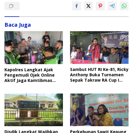
Baca Juga
Sambut HUT RI Ke-81, Ricky
Kapolres Langkat Ajak
Anthony Buka Turnamen
Pengemudi Ojek Online
Sepak Takraw RA Cup I
Aktif Jaga Kamtibmas
2026
Jelang HUT RI
Disdik Langkat Wajibkan
Perkebunan Sawit Kepung