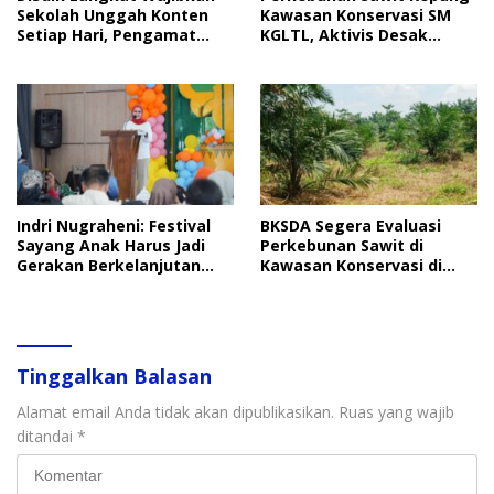
Sekolah Unggah Konten
Kawasan Konservasi SM
Setiap Hari, Pengamat
KGLTL, Aktivis Desak
Soroti Perlindungan Data
Penindakan
Anak
Indri Nugraheni: Festival
BKSDA Segera Evaluasi
Sayang Anak Harus Jadi
Perkebunan Sawit di
Gerakan Berkelanjutan
Kawasan Konservasi di
Perlindungan Anak
Langkat
Tinggalkan Balasan
Alamat email Anda tidak akan dipublikasikan.
Ruas yang wajib
ditandai
*