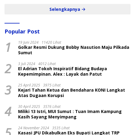
Selengkapnya
Popular Post
1
19 Juni 2024
11420 Lihat
Golkar Resmi Dukung Bobby Nasution Maju Pilkada
Sumut
2
3 Juli 2024
4012 Lihat
El Adrian Tokoh Inspiratif Bidang Budaya
Kepemimpinan. Alex : Layak dan Patut
3
25 April 2025
3975 Lihat
Kejari Tahan Ketua dan Bendahara KONI Langkat
Atas Dugaan Korupsi
4
30 April 2025
3576 Lihat
Miliki 13 Istri, MUI Sumut : Tuan Imam Kampung
Kasih Sayang Menyimpang
5
24 November 2024
3535 Lihat
Kasasi JPU Dikabulkan Eks Bupati Langkat TRP