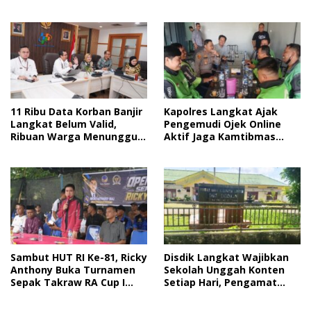
11 Ribu Data Korban Banjir
Kapolres Langkat Ajak
Langkat Belum Valid,
Pengemudi Ojek Online
Ribuan Warga Menunggu
Aktif Jaga Kamtibmas
Bantuan
Jelang HUT RI
Sambut HUT RI Ke-81, Ricky
Disdik Langkat Wajibkan
Anthony Buka Turnamen
Sekolah Unggah Konten
Sepak Takraw RA Cup I
Setiap Hari, Pengamat
2026
Soroti Perlindungan Data
Anak