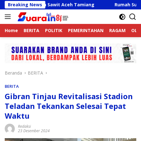
Langsung
erkebunan Sawit Aceh Tamiang
Breaking News
Rumah Sunardi dan Mi
ke
konten
Home
BERITA
POLITIK
PEMERINTAHAN
RAGAM
OLA
Beranda
BERITA
BERITA
Gibran Tinjau Revitalisasi Stadion
Teladan Tekankan Selesai Tepat
Waktu
Redaksi
23 Desember 2024