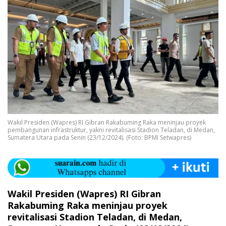
Wakil Presiden (Wapres) RI Gibran Rakabuming Raka meninjau proyek
pembangunan infrastruktur, yakni revitalisasi Stadion Teladan, di Medan,
Sumatera Utara pada Senin (23/12/2024). (Foto: BPMI Setwapres)
Wakil Presiden (Wapres) RI Gibran
Rakabuming Raka meninjau proyek
revitalisasi Stadion Teladan, di Medan,