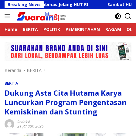
Langsung
 Jaga Kamtibmas Jelang HUT RI
Breaking News
Sambut HUT RI Ke-81, 
ke
konten
Home
BERITA
POLITIK
PEMERINTAHAN
RAGAM
OLA
Beranda
BERITA
BERITA
Dukung Asta Cita Hutama Karya
Luncurkan Program Pengentasan
Kemiskinan dan Stunting
Redaksi
21 Januari 2025