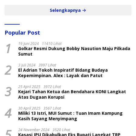
Selengkapnya
Popular Post
1
19 Juni 2024
11410 Lihat
Golkar Resmi Dukung Bobby Nasution Maju Pilkada
Sumut
2
3 Juli 2024
3997 Lihat
El Adrian Tokoh Inspiratif Bidang Budaya
Kepemimpinan. Alex : Layak dan Patut
3
25 April 2025
3972 Lihat
Kejari Tahan Ketua dan Bendahara KONI Langkat
Atas Dugaan Korupsi
4
30 April 2025
3567 Lihat
Miliki 13 Istri, MUI Sumut : Tuan Imam Kampung
Kasih Sayang Menyimpang
5
24 November 2024
3520 Lihat
Kasasi JPU Dikabulkan Eks Bupati Langkat TRP