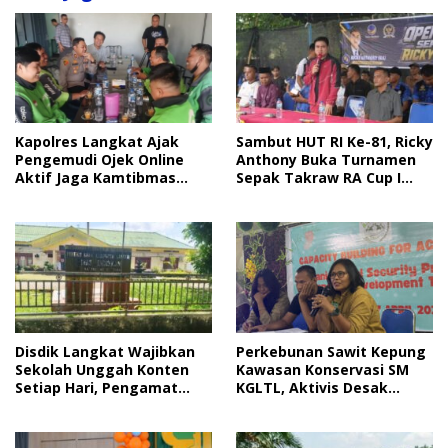
Sambut HUT RI Ke-81, Ricky
Kapolres Langkat Ajak
Anthony Buka Turnamen
Pengemudi Ojek Online
Sepak Takraw RA Cup I
Aktif Jaga Kamtibmas
2026
Jelang HUT RI
Disdik Langkat Wajibkan
Perkebunan Sawit Kepung
Sekolah Unggah Konten
Kawasan Konservasi SM
Setiap Hari, Pengamat
KGLTL, Aktivis Desak
Soroti Perlindungan Data
Penindakan
Anak