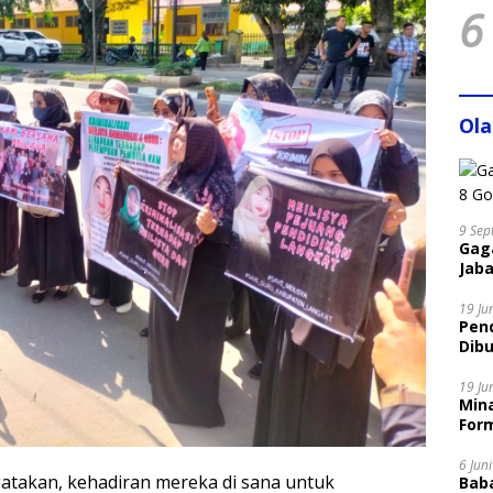
6
Ol
9 Sep
Gaga
Jaba
19 Ju
Pen
Dibu
Disi
19 Ju
Mina
Form
6 Jun
atakan, kehadiran mereka di sana untuk
Bab