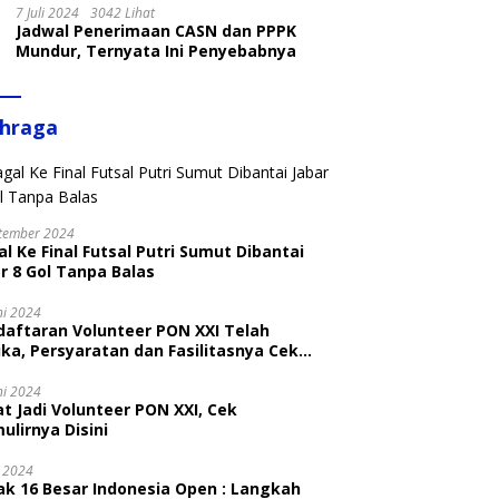
7 Juli 2024
3042 Lihat
Jadwal Penerimaan CASN dan PPPK
Mundur, Ternyata Ini Penyebabnya
ahraga
tember 2024
l Ke Final Futsal Putri Sumut Dibantai
r 8 Gol Tanpa Balas
ni 2024
daftaran Volunteer PON XXI Telah
ka, Persyaratan dan Fasilitasnya Cek
ni
ni 2024
t Jadi Volunteer PON XXI, Cek
ulirnya Disini
i 2024
ak 16 Besar Indonesia Open : Langkah