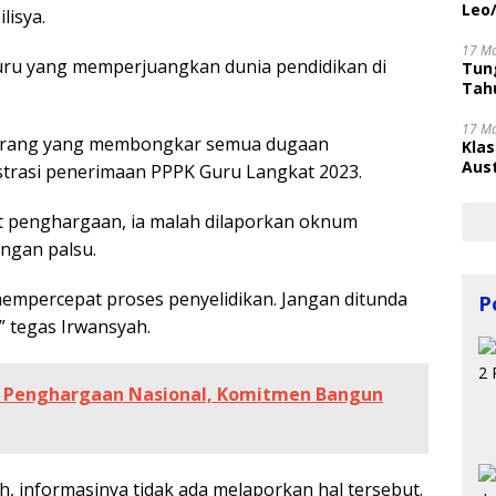
Leo
isya.
17 M
ru yang memperjuangkan dunia pendidikan di
Tung
Tahu
17 M
seorang yang membongkar semua dugaan
Kla
Aust
trasi penerimaan PPPK Guru Langkat 2023.
t penghargaan, ia malah dilaporkan oknum
angan palsu.
empercepat proses penyelidikan. Jangan ditunda
P
,” tegas Irwansyah.
 Penghargaan Nasional, Komitmen Bangun
h, informasinya tidak ada melaporkan hal tersebut.