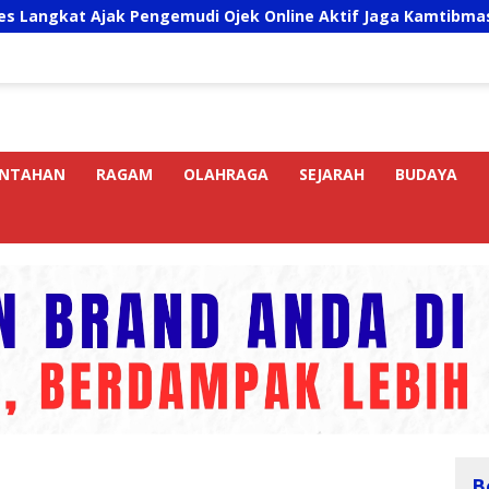
mudi Ojek Online Aktif Jaga Kamtibmas Jelang HUT RI
INTAHAN
RAGAM
OLAHRAGA
SEJARAH
BUDAYA
B