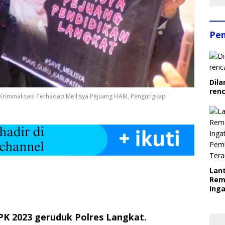
Pe
Dila
ren
 Kriminalisasi Terhadap Meilisya Pejuang HAM, Pengungkap
Lant
Rem
Inga
Pem
Ter
PK 2023 geruduk Polres Langkat.