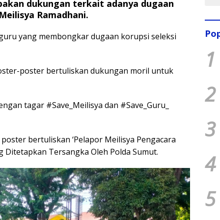
pakan dukungan terkait adanya dugaan
 Meilisya Ramadhani.
Pop
guru yang membongkar dugaan korupsi seleksi
1
ter-poster bertuliskan dukungan moril untuk
2
dengan tagar #Save_Meilisya dan #Save_Guru_
3
oster bertuliskan ‘Pelapor Meilisya Pengacara
ng Ditetapkan Tersangka Oleh Polda Sumut.
4
5