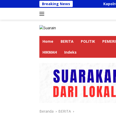
Langsung
Breaking News
Kapolres Langkat Ajak Penge
ke
konten
Home
BERITA
POLITIK
PEMER
HIKMAH
Indeks
Beranda
BERITA