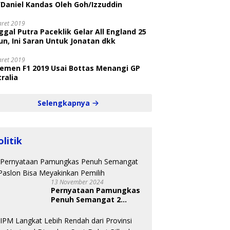
/Daniel Kandas Oleh Goh/Izzuddin
aret 2019
gal Putra Paceklik Gelar All England 25
n, Ini Saran Untuk Jonatan dkk
aret 2019
semen F1 2019 Usai Bottas Menangi GP
ralia
Selengkapnya
olitik
13 November 2024
Pernyataan Pamungkas
Penuh Semangat 2
Paslon Bisa Meyakinkan
Pemilih