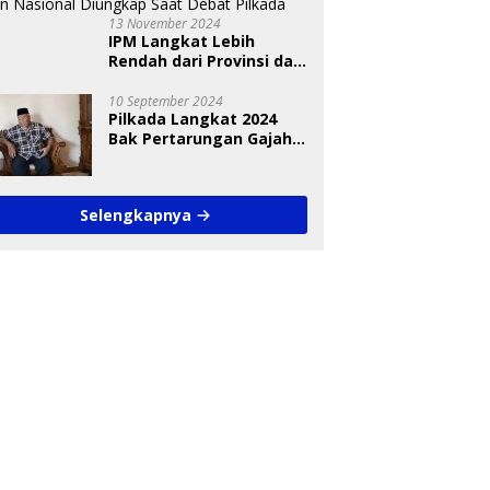
13 November 2024
IPM Langkat Lebih
Rendah dari Provinsi dan
Nasional Diungkap Saat
Debat Pilkada
10 September 2024
Pilkada Langkat 2024
Bak Pertarungan Gajah
dan Semut
Selengkapnya