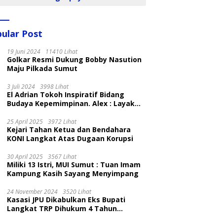
ular Post
19 Juni 2024
11410 Lihat
Golkar Resmi Dukung Bobby Nasution
Maju Pilkada Sumut
3 Juli 2024
3998 Lihat
El Adrian Tokoh Inspiratif Bidang
Budaya Kepemimpinan. Alex : Layak
dan Patut
25 April 2025
3972 Lihat
Kejari Tahan Ketua dan Bendahara
KONI Langkat Atas Dugaan Korupsi
30 April 2025
3567 Lihat
Miliki 13 Istri, MUI Sumut : Tuan Imam
Kampung Kasih Sayang Menyimpang
24 November 2024
3520 Lihat
Kasasi JPU Dikabulkan Eks Bupati
Langkat TRP Dihukum 4 Tahun
Penjara