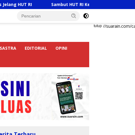
Sambut HUT RI Ke-81, Ricky Anthony Buka Turnamen Sepak T
https://suarain.com/c
tutup
SASTRA
EDITORIAL
OPINI
erita Terbaru