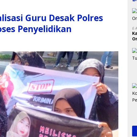
isasi Guru Desak Polres
ses Penyelidikan
6 
K
On
RI