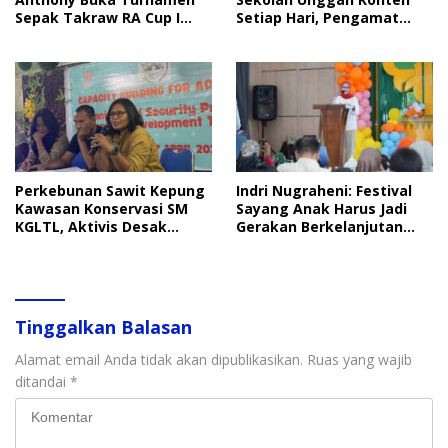
Sepak Takraw RA Cup I
Setiap Hari, Pengamat
2026
Soroti Perlindungan Data
Anak
Perkebunan Sawit Kepung
Indri Nugraheni: Festival
Kawasan Konservasi SM
Sayang Anak Harus Jadi
KGLTL, Aktivis Desak
Gerakan Berkelanjutan
Penindakan
Perlindungan Anak
Tinggalkan Balasan
Alamat email Anda tidak akan dipublikasikan.
Ruas yang wajib
ditandai
*