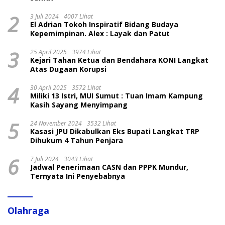
2
3 Juli 2024
4007 Lihat
El Adrian Tokoh Inspiratif Bidang Budaya
Kepemimpinan. Alex : Layak dan Patut
3
25 April 2025
3974 Lihat
Kejari Tahan Ketua dan Bendahara KONI Langkat
Atas Dugaan Korupsi
4
30 April 2025
3572 Lihat
Miliki 13 Istri, MUI Sumut : Tuan Imam Kampung
Kasih Sayang Menyimpang
5
24 November 2024
3532 Lihat
Kasasi JPU Dikabulkan Eks Bupati Langkat TRP
Dihukum 4 Tahun Penjara
6
7 Juli 2024
3043 Lihat
Jadwal Penerimaan CASN dan PPPK Mundur,
Ternyata Ini Penyebabnya
Olahraga