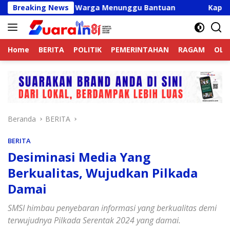
Langsung
lid, Ribuan Warga Menunggu Bantuan
Breaking News
Kapolres Langka
ke
konten
Home
BERITA
POLITIK
PEMERINTAHAN
RAGAM
OLA
Beranda
BERITA
BERITA
Desiminasi Media Yang
Berkualitas, Wujudkan Pilkada
Damai
SMSI himbau penyebaran informasi yang berkualitas demi
terwujudnya Pilkada Serentak 2024 yang damai.