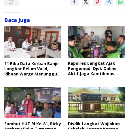
Baca Juga
Kapolres Langkat Ajak
11 Ribu Data Korban Banjir
Pengemudi Ojek Online
Langkat Belum Valid,
Aktif Jaga Kamtibmas
Ribuan Warga Menunggu
Jelang HUT RI
Bantuan
Sambut HUT RI Ke-81, Ricky
Disdik Langkat Wajibkan
Anthony Buka Turnamen
Sekolah Unggah Konten