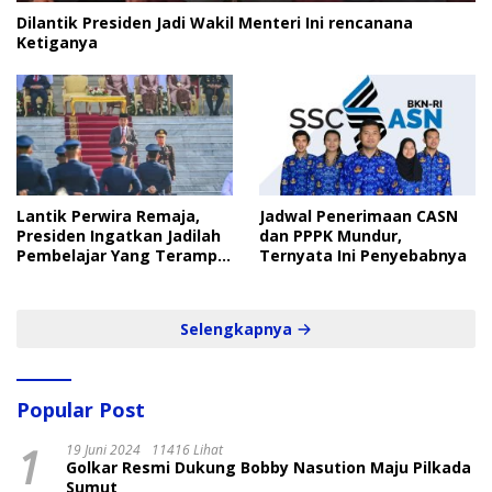
Dilantik Presiden Jadi Wakil Menteri Ini rencanana
Ketiganya
Lantik Perwira Remaja,
Jadwal Penerimaan CASN
Presiden Ingatkan Jadilah
dan PPPK Mundur,
Pembelajar Yang Terampil
Ternyata Ini Penyebabnya
dan Cepat
Selengkapnya
Popular Post
1
19 Juni 2024
11416 Lihat
Golkar Resmi Dukung Bobby Nasution Maju Pilkada
Sumut