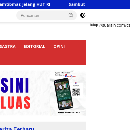
ang HUT RI
Sambut HUT RI Ke-81, Ricky Anthony Buka
https://suarain.com/c
tutup
SASTRA
EDITORIAL
OPINI
erita Terbaru