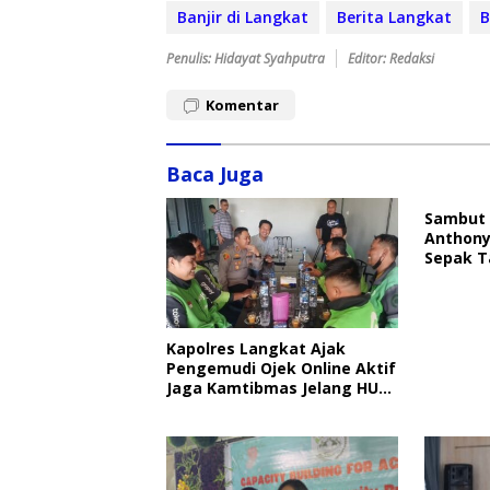
Banjir di Langkat
Berita Langkat
B
Penulis: Hidayat Syahputra
Editor: Redaksi
Komentar
Baca Juga
Sambut 
Anthony
Sepak T
Kapolres Langkat Ajak
Pengemudi Ojek Online Aktif
Jaga Kamtibmas Jelang HUT
RI