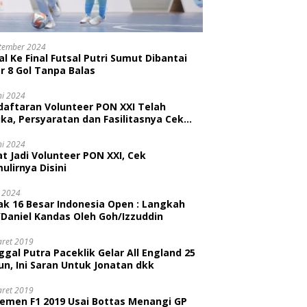
tember 2024
l Ke Final Futsal Putri Sumut Dibantai
r 8 Gol Tanpa Balas
ni 2024
daftaran Volunteer PON XXI Telah
ka, Persyaratan dan Fasilitasnya Cek
ni
ni 2024
t Jadi Volunteer PON XXI, Cek
ulirnya Disini
i 2024
ak 16 Besar Indonesia Open : Langkah
/Daniel Kandas Oleh Goh/Izzuddin
aret 2019
gal Putra Paceklik Gelar All England 25
n, Ini Saran Untuk Jonatan dkk
aret 2019
semen F1 2019 Usai Bottas Menangi GP