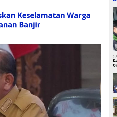
askan Keselamatan Warga
anan Banjir
6 
K
On
RI