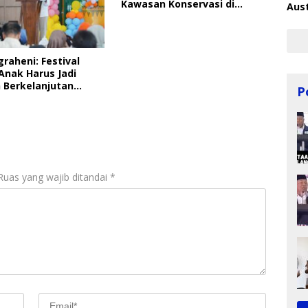
Kawasan Konservasi di
Aust
Langkat
graheni: Festival
Anak Harus Jadi
 Berkelanjutan
P
ungan Anak
Ruas yang wajib ditandai
*