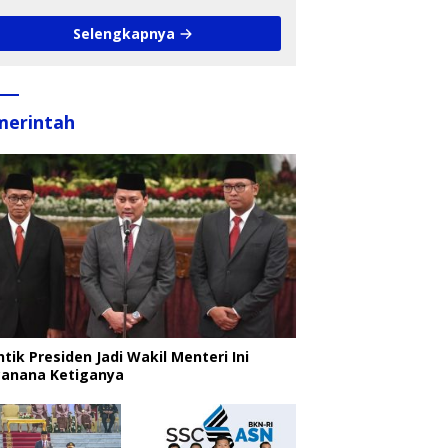
Data Anak
Selengkapnya
merintah
ntik Presiden Jadi Wakil Menteri Ini
canana Ketiganya