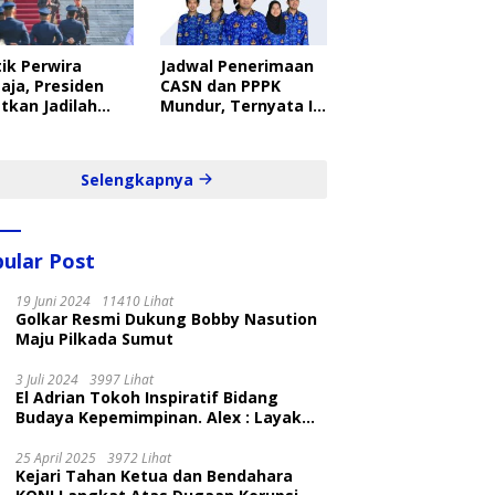
ik Perwira
Jadwal Penerimaan
aja, Presiden
CASN dan PPPK
tkan Jadilah
Mundur, Ternyata Ini
belajar Yang
Penyebabnya
ampil dan Cepat
Selengkapnya
ular Post
19 Juni 2024
11410 Lihat
Golkar Resmi Dukung Bobby Nasution
Maju Pilkada Sumut
3 Juli 2024
3997 Lihat
El Adrian Tokoh Inspiratif Bidang
Budaya Kepemimpinan. Alex : Layak
dan Patut
25 April 2025
3972 Lihat
Kejari Tahan Ketua dan Bendahara