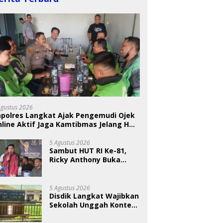
Agustus 2026
apolres Langkat Ajak Pengemudi Ojek
line Aktif Jaga Kamtibmas Jelang HUT
5 Agustus 2026
Sambut HUT RI Ke-81,
Ricky Anthony Buka
Turnamen Sepak
Takraw RA Cup I 2026
5 Agustus 2026
Disdik Langkat Wajibkan
Sekolah Unggah Konten
Setiap Hari, Pengamat
Soroti Perlindungan