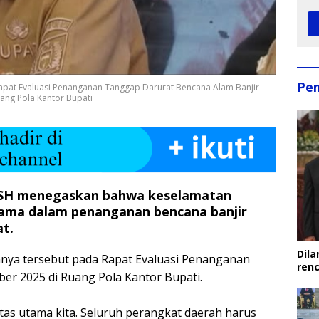
Pe
Rapat Evaluasi Penanganan Tanggap Darurat Bencana Alam Banjir
ang Pola Kantor Bupati
, SH menegaskan bahwa keselamatan
tama dalam penanganan bencana banjir
t.
Dila
ya tersebut pada Rapat Evaluasi Penanganan
ren
ber 2025 di Ruang Pola Kantor Bupati.
itas utama kita. Seluruh perangkat daerah harus