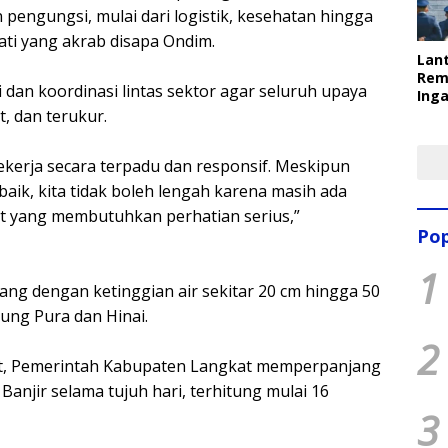
pengungsi, mulai dari logistik, kesehatan hingga
ati yang akrab disapa Ondim.
Lant
Rem
 dan koordinasi lintas sektor agar seluruh upaya
Inga
Pem
, dan terukur.
Ter
ekerja secara terpadu dan responsif. Meskipun
aik, kita tidak boleh lengah karena masih ada
t yang membutuhkan perhatian serius,”
Pop
1
enang dengan ketinggian air sekitar 20 cm hingga 50
ung Pura dan Hinai.
2
ut, Pemerintah Kabupaten Langkat memperpanjang
anjir selama tujuh hari, terhitung mulai 16
3