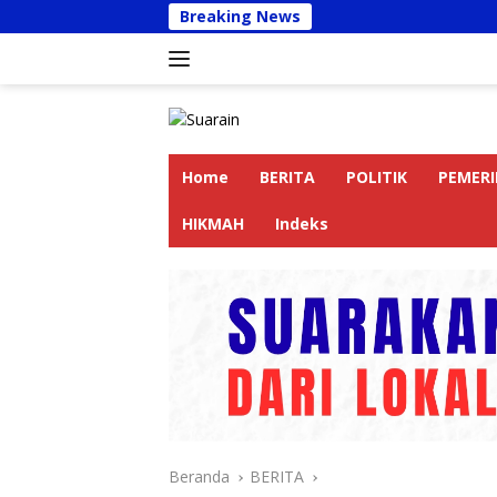
Langsung
Breaking News
Kapolres L
ke
konten
Home
BERITA
POLITIK
PEMER
HIKMAH
Indeks
Beranda
BERITA