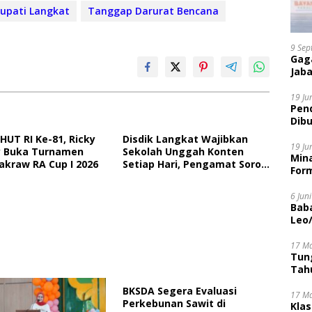
upati Langkat
Tanggap Darurat Bencana
9 Sep
Gaga
Jaba
19 Ju
Pen
Dibu
Disi
HUT RI Ke-81, Ricky
Disdik Langkat Wajibkan
19 Ju
 Buka Turnamen
Sekolah Unggah Konten
Mina
akraw RA Cup I 2026
Setiap Hari, Pengamat Soroti
Form
Perlindungan Data Anak
6 Jun
Bab
Leo
17 M
Tung
Tahu
BKSDA Segera Evaluasi
17 M
Perkebunan Sawit di
Kla