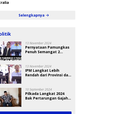
ralia
Selengkapnya
olitik
13 November 2024
Pernyataan Pamungkas
Penuh Semangat 2
Paslon Bisa Meyakinkan
Pemilih
13 November 2024
IPM Langkat Lebih
Rendah dari Provinsi dan
Nasional Diungkap Saat
Debat Pilkada
10 September 2024
Pilkada Langkat 2024
Bak Pertarungan Gajah
dan Semut