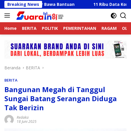
Langsung
y Hadir Bawa Bantuan
Breaking News
11 Ribu Data Korban Banjir La
ke
konten
Home
BERITA
POLITIK
PEMERINTAHAN
RAGAM
OLA
Beranda
BERITA
BERITA
Bangunan Megah di Tanggul
Sungai Batang Serangan Diduga
Tak Berizin
Redaksi
18 Juni 2025