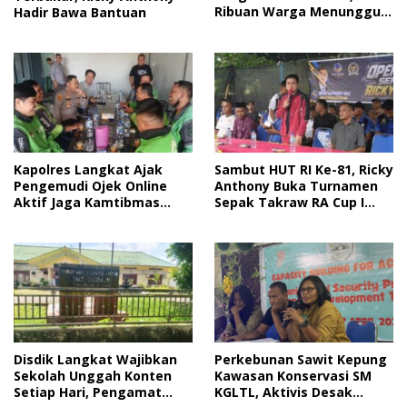
Ribuan Warga Menunggu
Hadir Bawa Bantuan
Bantuan
Kapolres Langkat Ajak
Sambut HUT RI Ke-81, Ricky
Pengemudi Ojek Online
Anthony Buka Turnamen
Aktif Jaga Kamtibmas
Sepak Takraw RA Cup I
Jelang HUT RI
2026
Disdik Langkat Wajibkan
Perkebunan Sawit Kepung
Sekolah Unggah Konten
Kawasan Konservasi SM
Setiap Hari, Pengamat
KGLTL, Aktivis Desak