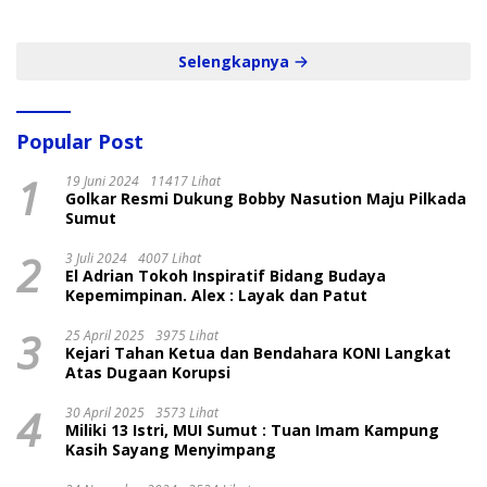
dan Cepat
Selengkapnya
Popular Post
1
19 Juni 2024
11417 Lihat
Golkar Resmi Dukung Bobby Nasution Maju Pilkada
Sumut
2
3 Juli 2024
4007 Lihat
El Adrian Tokoh Inspiratif Bidang Budaya
Kepemimpinan. Alex : Layak dan Patut
3
25 April 2025
3975 Lihat
Kejari Tahan Ketua dan Bendahara KONI Langkat
Atas Dugaan Korupsi
4
30 April 2025
3573 Lihat
Miliki 13 Istri, MUI Sumut : Tuan Imam Kampung
Kasih Sayang Menyimpang