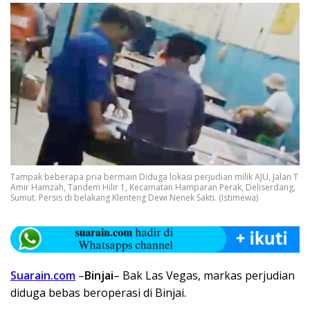
Tampak beberapa pria bermain Diduga lokasi perjudian milik AJU, Jalan T
Amir Hamzah, Tandem Hilir 1, Kecamatan Hamparan Perak, Deliserdang,
Sumut. Persis di belakang Klenteng Dewi Nenek Sakti. (Istimewa)
Suarain.com
–
Binjai
– Bak Las Vegas, markas perjudian
diduga bebas beroperasi di Binjai.