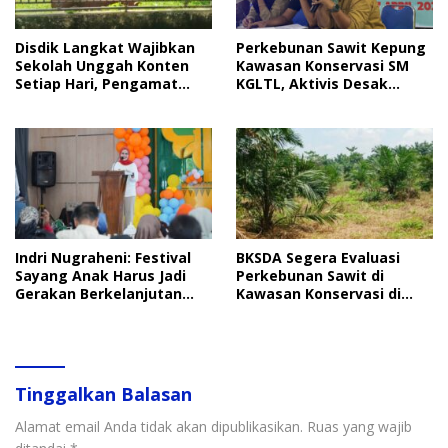
Disdik Langkat Wajibkan
Perkebunan Sawit Kepung
Sekolah Unggah Konten
Kawasan Konservasi SM
Setiap Hari, Pengamat
KGLTL, Aktivis Desak
Soroti Perlindungan Data
Penindakan
Anak
Indri Nugraheni: Festival
BKSDA Segera Evaluasi
Sayang Anak Harus Jadi
Perkebunan Sawit di
Gerakan Berkelanjutan
Kawasan Konservasi di
Perlindungan Anak
Langkat
Tinggalkan Balasan
Alamat email Anda tidak akan dipublikasikan.
Ruas yang wajib