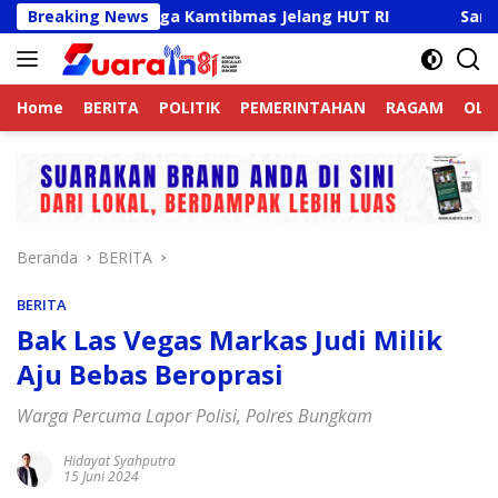
Langsung
 Aktif Jaga Kamtibmas Jelang HUT RI
Breaking News
Sambut HUT RI K
ke
konten
Home
BERITA
POLITIK
PEMERINTAHAN
RAGAM
OLA
Beranda
BERITA
BERITA
Bak Las Vegas Markas Judi Milik
Aju Bebas Beroprasi
Warga Percuma Lapor Polisi, Polres Bungkam
Hidayat Syahputra
15 Juni 2024