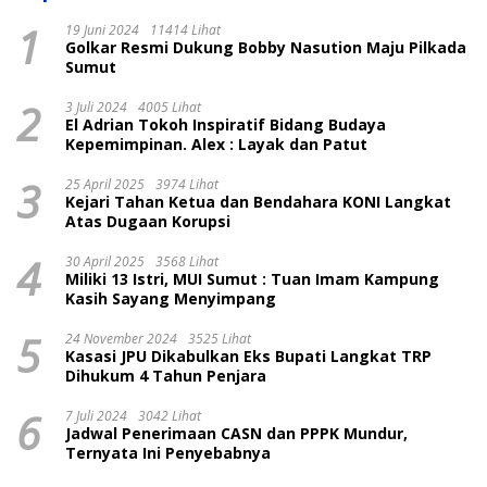
1
19 Juni 2024
11414 Lihat
Golkar Resmi Dukung Bobby Nasution Maju Pilkada
Sumut
2
3 Juli 2024
4005 Lihat
El Adrian Tokoh Inspiratif Bidang Budaya
Kepemimpinan. Alex : Layak dan Patut
3
25 April 2025
3974 Lihat
Kejari Tahan Ketua dan Bendahara KONI Langkat
Atas Dugaan Korupsi
4
30 April 2025
3568 Lihat
Miliki 13 Istri, MUI Sumut : Tuan Imam Kampung
Kasih Sayang Menyimpang
5
24 November 2024
3525 Lihat
Kasasi JPU Dikabulkan Eks Bupati Langkat TRP
Dihukum 4 Tahun Penjara
6
7 Juli 2024
3042 Lihat
Jadwal Penerimaan CASN dan PPPK Mundur,
Ternyata Ini Penyebabnya