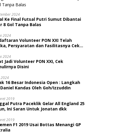
tember 2024
l Ke Final Futsal Putri Sumut Dibantai
r 8 Gol Tanpa Balas
ni 2024
daftaran Volunteer PON XXI Telah
ka, Persyaratan dan Fasilitasnya Cek
ni
ni 2024
t Jadi Volunteer PON XXI, Cek
ulirnya Disini
i 2024
ak 16 Besar Indonesia Open : Langkah
/Daniel Kandas Oleh Goh/Izzuddin
aret 2019
gal Putra Paceklik Gelar All England 25
n, Ini Saran Untuk Jonatan dkk
aret 2019
semen F1 2019 Usai Bottas Menangi GP
ralia