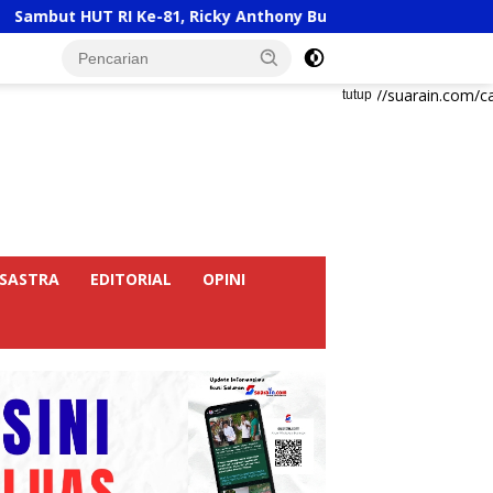
Ke-81, Ricky Anthony Buka Turnamen Sepak Takraw RA Cup I 
https://suarain.com/c
tutup
SASTRA
EDITORIAL
OPINI