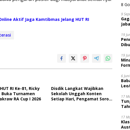
9 Sep
Gaga
nline Aktif Jaga Kamtibmas Jelang HUT RI
Jaba
19 Ju
terasi
Pen
Dibu
Disi
19 Ju
Mina
Form
6 Jun
Bab
Leo
HUT RI Ke-81, Ricky
Disdik Langkat Wajibkan
 Buka Turnamen
Sekolah Unggah Konten
17 M
akraw RA Cup I 2026
Setiap Hari, Pengamat Soroti
Tung
Perlindungan Data Anak
Tahu
17 M
Kla
Aust