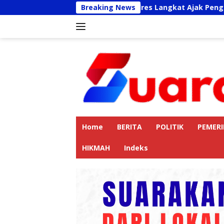
Langsung
Kapolres Langkat Ajak Pengemudi Ojek Onlin
Breaking News
ke
konten
Home
BERITA
POLITIK
PEMER
HIKMAH
Indeks