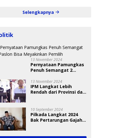
Selengkapnya
olitik
13 November 2024
Pernyataan Pamungkas
Penuh Semangat 2
Paslon Bisa Meyakinkan
Pemilih
13 November 2024
IPM Langkat Lebih
Rendah dari Provinsi dan
Nasional Diungkap Saat
Debat Pilkada
10 September 2024
Pilkada Langkat 2024
Bak Pertarungan Gajah
dan Semut