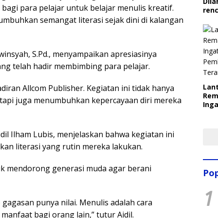
Dila
bagi para pelajar untuk belajar menulis kreatif.
ren
buhkan semangat literasi sejak dini di kalangan
winsyah, S.Pd., menyampaikan apresiasinya
ng telah hadir membimbing para pelajar.
Lant
diran Allcom Publisher. Kegiatan ini tidak hanya
Rem
tapi juga menumbuhkan kepercayaan diri mereka
Inga
Pem
Ter
Aidil Ilham Lubis, menjelaskan bahwa kegiatan ini
an literasi yang rutin mereka lakukan.
k mendorong generasi muda agar berani
Pop
1
gagasan punya nilai. Menulis adalah cara
nfaat bagi orang lain,” tutur Aidil.