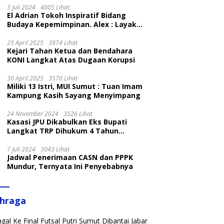
3 Juli 2024
4005 Lihat
El Adrian Tokoh Inspiratif Bidang
Budaya Kepemimpinan. Alex : Layak
dan Patut
25 April 2025
3974 Lihat
Kejari Tahan Ketua dan Bendahara
KONI Langkat Atas Dugaan Korupsi
30 April 2025
3570 Lihat
Miliki 13 Istri, MUI Sumut : Tuan Imam
Kampung Kasih Sayang Menyimpang
24 November 2024
3526 Lihat
Kasasi JPU Dikabulkan Eks Bupati
Langkat TRP Dihukum 4 Tahun
Penjara
7 Juli 2024
3043 Lihat
Jadwal Penerimaan CASN dan PPPK
Mundur, Ternyata Ini Penyebabnya
ahraga