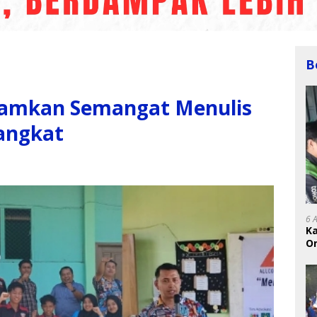
B
namkan Semangat Menulis
angkat
6 
K
On
RI