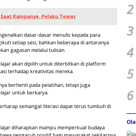
2
 Saat Kampanye, Pelaku Tewas
3
engenalkan dasar-dasar menulis kepada para
kuti setiap sesi, bahkan beberapa di antaranya
4
an gagasan melalui tulisan.
jar akan dipilih untuk diterbitkan di platform
5
asi terhadap kreativitas mereka.
nya berhenti pada pelatihan, tetapi juga
6
ajar untuk berkarya.
 berharap semangat literasi dapat terus tumbuh di
Ol
elajar diharapkan mampu memperkuat budaya
mbawa pengaruh positif bagi masyarakat sekitarnya.