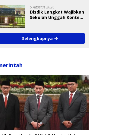
Takraw RA Cup I 2026
5 Agustus 2026
Disdik Langkat Wajibkan
Sekolah Unggah Konten
Setiap Hari, Pengamat
Soroti Perlindungan
Data Anak
Selengkapnya
merintah