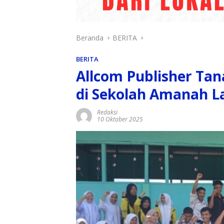
Beranda
BERITA
BERITA
Allcom Publisher Ta
di Sekolah Amanah L
Redaksi
10 Oktober 2025