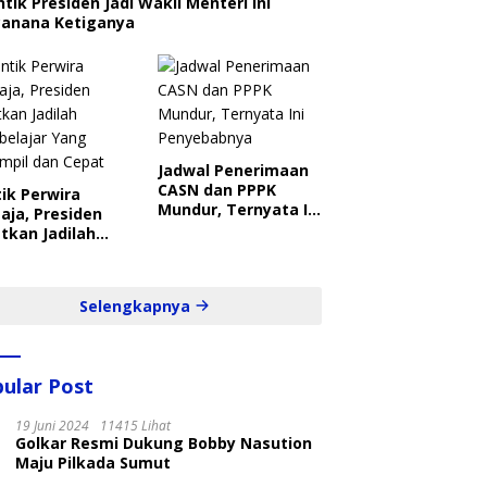
ntik Presiden Jadi Wakil Menteri Ini
canana Ketiganya
Jadwal Penerimaan
CASN dan PPPK
ik Perwira
Mundur, Ternyata Ini
aja, Presiden
Penyebabnya
tkan Jadilah
belajar Yang
ampil dan Cepat
Selengkapnya
ular Post
19 Juni 2024
11415 Lihat
Golkar Resmi Dukung Bobby Nasution
Maju Pilkada Sumut