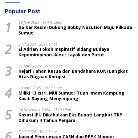
Popular Post
1
19 Juni 2024
11410 Lihat
Golkar Resmi Dukung Bobby Nasution Maju Pilkada
Sumut
2
3 Juli 2024
3996 Lihat
El Adrian Tokoh Inspiratif Bidang Budaya
Kepemimpinan. Alex : Layak dan Patut
3
25 April 2025
3970 Lihat
Kejari Tahan Ketua dan Bendahara KONI Langkat
Atas Dugaan Korupsi
4
30 April 2025
3566 Lihat
Miliki 13 Istri, MUI Sumut : Tuan Imam Kampung
Kasih Sayang Menyimpang
5
24 November 2024
3519 Lihat
Kasasi JPU Dikabulkan Eks Bupati Langkat TRP
Dihukum 4 Tahun Penjara
6
7 Juli 2024
3042 Lihat
Jadwal Penerimaan CASN dan PPPK Mundur,