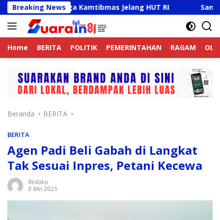
Langsung
Aktif Jaga Kamtibmas Jelang HUT RI
Breaking News
Sambut HUT RI K
ke
konten
Home
BERITA
POLITIK
PEMERINTAHAN
RAGAM
OLA
Beranda
BERITA
BERITA
Agen Padi Beli Gabah di Langkat
Tak Sesuai Inpres, Petani Kecewa
Redaksi
8 Mei 2025