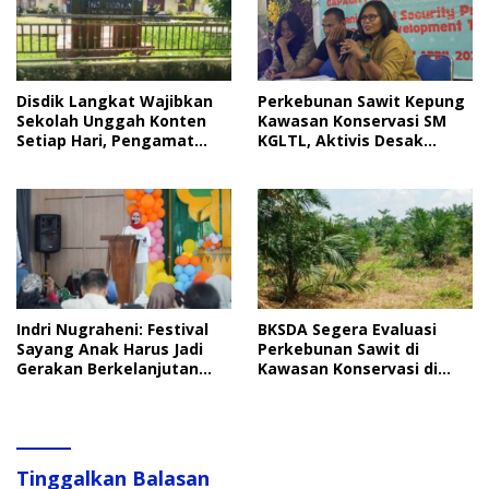
Disdik Langkat Wajibkan
Perkebunan Sawit Kepung
Sekolah Unggah Konten
Kawasan Konservasi SM
Setiap Hari, Pengamat
KGLTL, Aktivis Desak
Soroti Perlindungan Data
Penindakan
Anak
Indri Nugraheni: Festival
BKSDA Segera Evaluasi
Sayang Anak Harus Jadi
Perkebunan Sawit di
Gerakan Berkelanjutan
Kawasan Konservasi di
Perlindungan Anak
Langkat
Tinggalkan Balasan