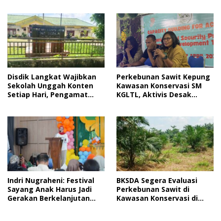
2026
Jelang HUT RI
Disdik Langkat Wajibkan
Perkebunan Sawit Kepung
Sekolah Unggah Konten
Kawasan Konservasi SM
Setiap Hari, Pengamat
KGLTL, Aktivis Desak
Soroti Perlindungan Data
Penindakan
Anak
Indri Nugraheni: Festival
BKSDA Segera Evaluasi
Sayang Anak Harus Jadi
Perkebunan Sawit di
Gerakan Berkelanjutan
Kawasan Konservasi di
Perlindungan Anak
Langkat