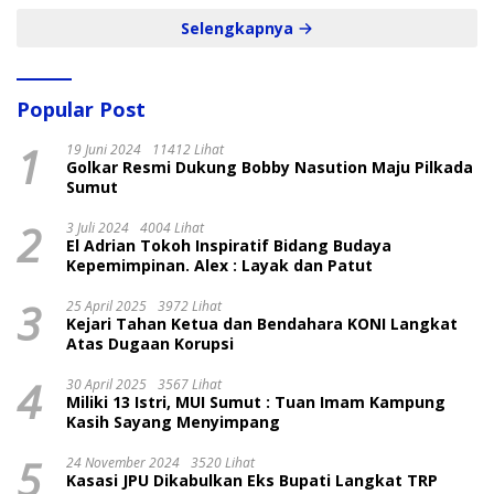
Selengkapnya
Popular Post
1
19 Juni 2024
11412 Lihat
Golkar Resmi Dukung Bobby Nasution Maju Pilkada
Sumut
2
3 Juli 2024
4004 Lihat
El Adrian Tokoh Inspiratif Bidang Budaya
Kepemimpinan. Alex : Layak dan Patut
3
25 April 2025
3972 Lihat
Kejari Tahan Ketua dan Bendahara KONI Langkat
Atas Dugaan Korupsi
4
30 April 2025
3567 Lihat
Miliki 13 Istri, MUI Sumut : Tuan Imam Kampung
Kasih Sayang Menyimpang
5
24 November 2024
3520 Lihat
Kasasi JPU Dikabulkan Eks Bupati Langkat TRP