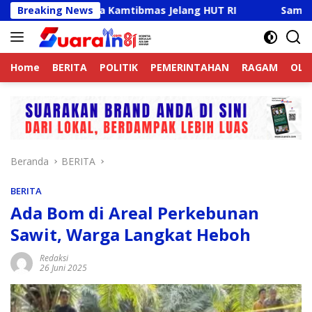
Langsung
tif Jaga Kamtibmas Jelang HUT RI
Breaking News
Sambut HUT RI Ke-
ke
konten
Home
BERITA
POLITIK
PEMERINTAHAN
RAGAM
OLA
Beranda
BERITA
BERITA
Ada Bom di Areal Perkebunan
Sawit, Warga Langkat Heboh
Redaksi
26 Juni 2025