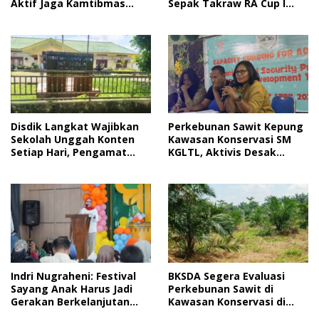
Sepak Takraw RA Cup I
Aktif Jaga Kamtibmas
2026
Jelang HUT RI
Disdik Langkat Wajibkan
Perkebunan Sawit Kepung
Sekolah Unggah Konten
Kawasan Konservasi SM
Setiap Hari, Pengamat
KGLTL, Aktivis Desak
Soroti Perlindungan Data
Penindakan
Anak
Indri Nugraheni: Festival
BKSDA Segera Evaluasi
Sayang Anak Harus Jadi
Perkebunan Sawit di
Gerakan Berkelanjutan
Kawasan Konservasi di
Perlindungan Anak
Langkat