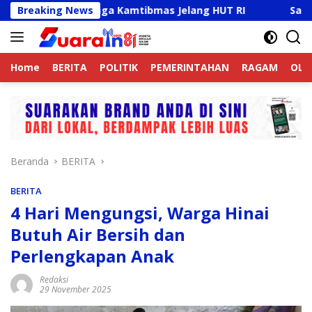
Langsung
ne Aktif Jaga Kamtibmas Jelang HUT RI
Breaking News
Sambut HUT RI
ke
konten
Home
BERITA
POLITIK
PEMERINTAHAN
RAGAM
OLA
Beranda
BERITA
BERITA
4 Hari Mengungsi, Warga Hinai
Butuh Air Bersih dan
Perlengkapan Anak
Redaksi
29 November 2025