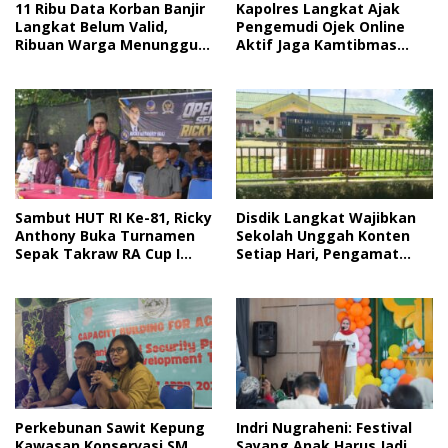
Kapolres Langkat Ajak
11 Ribu Data Korban Banjir
Pengemudi Ojek Online
Langkat Belum Valid,
Aktif Jaga Kamtibmas
Ribuan Warga Menunggu
Jelang HUT RI
Bantuan
Sambut HUT RI Ke-81, Ricky
Disdik Langkat Wajibkan
Anthony Buka Turnamen
Sekolah Unggah Konten
Sepak Takraw RA Cup I
Setiap Hari, Pengamat
2026
Soroti Perlindungan Data
Anak
Perkebunan Sawit Kepung
Indri Nugraheni: Festival
Kawasan Konservasi SM
Sayang Anak Harus Jadi