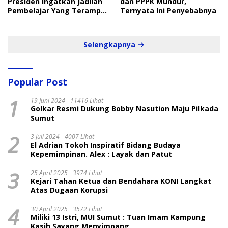
Presiden Ingatkan Jadilah
dan PPPK Mundur,
Pembelajar Yang Terampil
Ternyata Ini Penyebabnya
dan Cepat
Selengkapnya
Popular Post
1
19 Juni 2024
11416 Lihat
Golkar Resmi Dukung Bobby Nasution Maju Pilkada
Sumut
2
3 Juli 2024
4007 Lihat
El Adrian Tokoh Inspiratif Bidang Budaya
Kepemimpinan. Alex : Layak dan Patut
3
25 April 2025
3974 Lihat
Kejari Tahan Ketua dan Bendahara KONI Langkat
Atas Dugaan Korupsi
4
30 April 2025
3572 Lihat
Miliki 13 Istri, MUI Sumut : Tuan Imam Kampung
Kasih Sayang Menyimpang