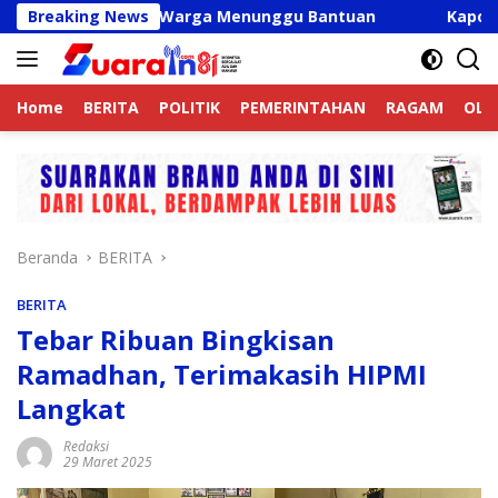
Langsung
id, Ribuan Warga Menunggu Bantuan
Breaking News
Kapolres Langkat 
ke
konten
Home
BERITA
POLITIK
PEMERINTAHAN
RAGAM
OLA
Beranda
BERITA
BERITA
Tebar Ribuan Bingkisan
Ramadhan, Terimakasih HIPMI
Langkat
Redaksi
29 Maret 2025