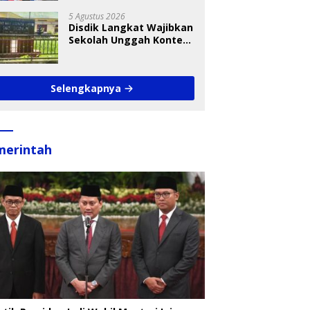
Takraw RA Cup I 2026
5 Agustus 2026
Disdik Langkat Wajibkan
Sekolah Unggah Konten
Setiap Hari, Pengamat
Soroti Perlindungan
Data Anak
Selengkapnya
merintah