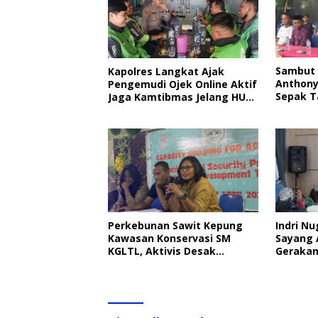
Sambut 
Kapolres Langkat Ajak
Anthony
Pengemudi Ojek Online Aktif
Sepak T
Jaga Kamtibmas Jelang HUT
RI
Perkebunan Sawit Kepung
Indri Nu
Kawasan Konservasi SM
Sayang 
KGLTL, Aktivis Desak
Gerakan
Penindakan
Perlind