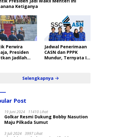
ntik Presiden Jadi Wakil Menteri Ini
canana Ketiganya
ik Perwira
Jadwal Penerimaan
aja, Presiden
CASN dan PPPK
tkan Jadilah
Mundur, Ternyata Ini
belajar Yang
Penyebabnya
ampil dan Cepat
Selengkapnya
ular Post
19 Juni 2024
11410 Lihat
Golkar Resmi Dukung Bobby Nasution
Maju Pilkada Sumut
3 Juli 2024
3997 Lihat