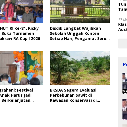
Tung
Tahu
17 M
Kla
HUT RI Ke-81, Ricky
Disdik Langkat Wajibkan
Aust
 Buka Turnamen
Sekolah Unggah Konten
akraw RA Cup I 2026
Setiap Hari, Pengamat Soroti
Perlindungan Data Anak
P
graheni: Festival
BKSDA Segera Evaluasi
Anak Harus Jadi
Perkebunan Sawit di
 Berkelanjutan
Kawasan Konservasi di
ungan Anak
Langkat