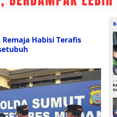
B
 Remaja Habisi Terafis
rsetubuh
6 
K
On
RI