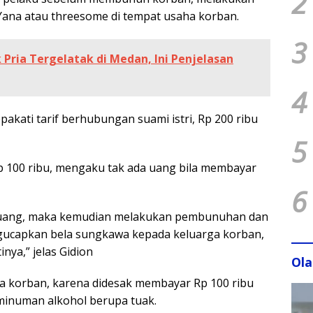
2
ana atau threesome di tempat usaha korban.
3
ria Tergelatak di Medan, Ini Penjelasan
4
akati tarif berhubungan suami istri, Rp 200 ribu
5
 100 ribu, mengaku tak ada uang bila membayar
6
ya uang, maka kemudian melakukan pembunuhan dan
gucapkan bela sungkawa kepada keluarga korban,
nya,” jelas Gidion
Ol
a korban, karena didesak membayar Rp 100 ribu
minuman alkohol berupa tuak.