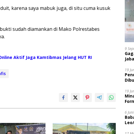
duit, karena saya mabuk juga, di situ cuma kusuk
 bukti sudah diamankan di Mako Polrestabes
a.
9 Sep
Gaga
nline Aktif Jaga Kamtibmas Jelang HUT RI
Jaba
19 Ju
fis
Pen
Dibu
Disi
19 Ju
Mina
Form
6 Jun
Bab
Leo
17 M