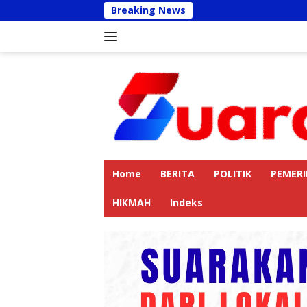
Langsung
Breaking News
Kapolres Langkat
ke
konten
Home
BERITA
POLITIK
PEMER
HIKMAH
Indeks