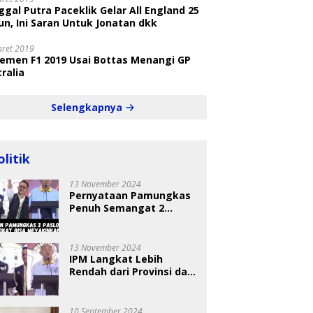
gal Putra Paceklik Gelar All England 25
n, Ini Saran Untuk Jonatan dkk
aret 2019
semen F1 2019 Usai Bottas Menangi GP
ralia
Selengkapnya
olitik
13 November 2024
Pernyataan Pamungkas
Penuh Semangat 2
Paslon Bisa Meyakinkan
Pemilih
13 November 2024
IPM Langkat Lebih
Rendah dari Provinsi dan
Nasional Diungkap Saat
Debat Pilkada
10 September 2024