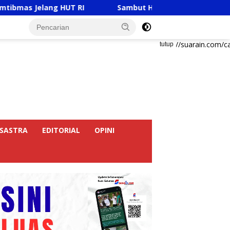
T RI
Sambut HUT RI Ke-81, Ricky Anthony Buka Turna
https://suarain.com/c
tutup
SASTRA
EDITORIAL
OPINI