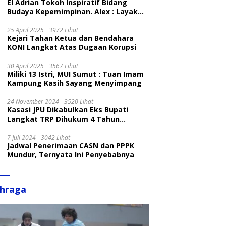
El Adrian Tokoh Inspiratif Bidang
Budaya Kepemimpinan. Alex : Layak
dan Patut
25 April 2025
3972 Lihat
Kejari Tahan Ketua dan Bendahara
KONI Langkat Atas Dugaan Korupsi
30 April 2025
3567 Lihat
Miliki 13 Istri, MUI Sumut : Tuan Imam
Kampung Kasih Sayang Menyimpang
24 November 2024
3520 Lihat
Kasasi JPU Dikabulkan Eks Bupati
Langkat TRP Dihukum 4 Tahun
Penjara
7 Juli 2024
3042 Lihat
Jadwal Penerimaan CASN dan PPPK
Mundur, Ternyata Ini Penyebabnya
ahraga