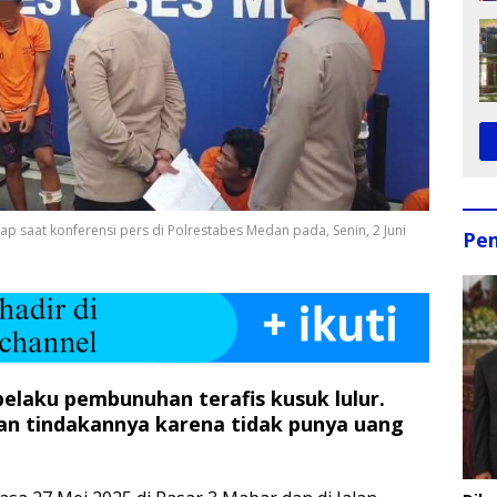
p saat konferensi pers di Polrestabes Medan pada, Senin, 2 Juni
Pe
elaku pembunuhan terafis kusuk lulur.
n tindakannya karena tidak punya uang