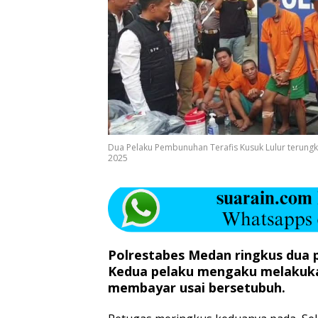
Dua Pelaku Pembunuhan Terafis Kusuk Lulur terungka
2025
Polrestabes Medan ringkus dua p
Kedua pelaku mengaku melakuka
membayar usai bersetubuh.