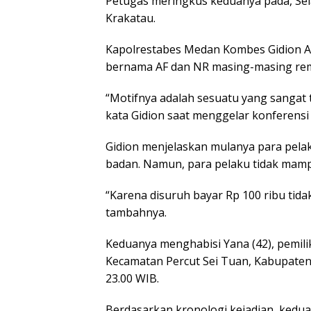
Petugas meringkus keduanya pada, Sela
Krakatau.
Kapolrestabes Medan Kombes Gidion A
bernama AF dan NR masing-masing rema
“Motifnya adalah sesuatu yang sangat t
kata Gidion saat menggelar konferensi 
Gidion menjelaskan mulanya para pela
badan. Namun, para pelaku tidak mamp
“Karena disuruh bayar Rp 100 ribu tid
tambahnya.
Keduanya menghabisi Yana (42), pemilik
Kecamatan Percut Sei Tuan, Kabupaten D
23.00 WIB.
Berdasarkan kronologi kejadian, ked