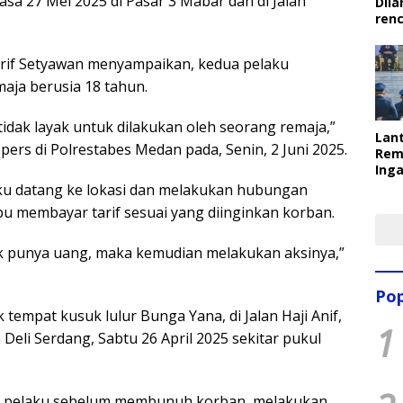
sa 27 Mei 2025 di Pasar 3 Mabar dan di Jalan
Dila
ren
rif Setyawan menyampaikan, kedua pelaku
ja berusia 18 tahun.
idak layak untuk dilakukan oleh seorang remaja,”
Lant
pers di Polrestabes Medan pada, Senin, 2 Juni 2025.
Rem
Inga
Pem
ku datang ke lokasi dan melakukan hubungan
Ter
u membayar tarif sesuai yang diinginkan korban.
ak punya uang, maka kemudian melakukan aksinya,”
Pop
 tempat kusuk lulur Bunga Yana, di Jalan Haji Anif,
1
eli Serdang, Sabtu 26 April 2025 sekitar pukul
ua pelaku sebelum membunuh korban, melakukan