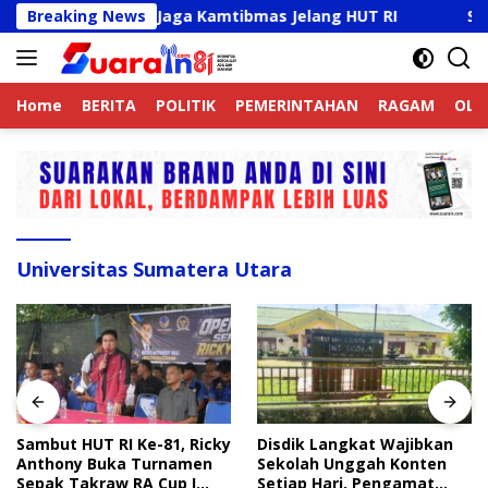
Langsung
nline Aktif Jaga Kamtibmas Jelang HUT RI
Breaking News
Sambut HUT
ke
konten
Home
BERITA
POLITIK
PEMERINTAHAN
RAGAM
OLA
Universitas Sumatera Utara
Sambut HUT RI Ke-81, Ricky
Disdik Langkat Wajibkan
Anthony Buka Turnamen
Sekolah Unggah Konten
Sepak Takraw RA Cup I
Setiap Hari, Pengamat