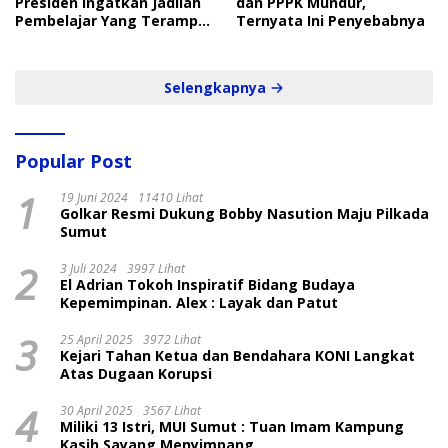
Presiden Ingatkan Jadilah
dan PPPK Mundur,
Pembelajar Yang Terampil
Ternyata Ini Penyebabnya
dan Cepat
Selengkapnya
Popular Post
1
19 Juni 2024
11410 Lihat
Golkar Resmi Dukung Bobby Nasution Maju Pilkada
Sumut
2
3 Juli 2024
3997 Lihat
El Adrian Tokoh Inspiratif Bidang Budaya
Kepemimpinan. Alex : Layak dan Patut
3
25 April 2025
3972 Lihat
Kejari Tahan Ketua dan Bendahara KONI Langkat
Atas Dugaan Korupsi
4
30 April 2025
3567 Lihat
Miliki 13 Istri, MUI Sumut : Tuan Imam Kampung
Kasih Sayang Menyimpang