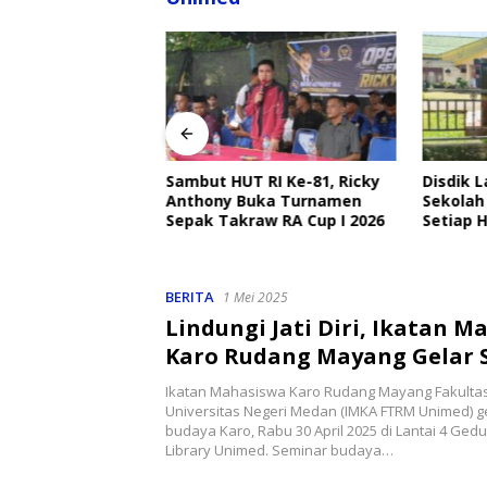
angkat Ajak
Sambut HUT RI Ke-81, Ricky
Disdik 
Ojek Online Aktif
Anthony Buka Turnamen
Sekolah
bmas Jelang HUT
Sepak Takraw RA Cup I 2026
Setiap H
Perlind
BERITA
1 Mei 2025
Lindungi Jati Diri, Ikatan 
Karo Rudang Mayang Gelar 
Budaya
Ikatan Mahasiswa Karo Rudang Mayang Fakultas
Universitas Negeri Medan (IMKA FTRM Unimed) g
budaya Karo, Rabu 30 April 2025 di Lantai 4 Gedu
Library Unimed. Seminar budaya…