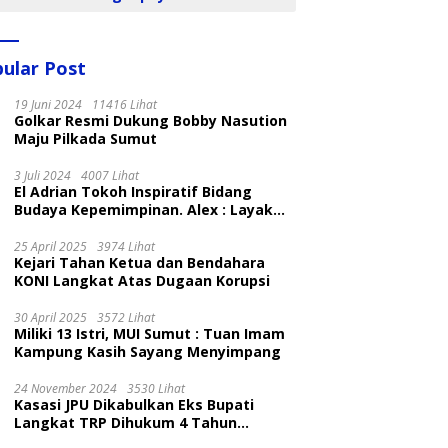
ular Post
19 Juni 2024
11416 Lihat
Golkar Resmi Dukung Bobby Nasution
Maju Pilkada Sumut
3 Juli 2024
4007 Lihat
El Adrian Tokoh Inspiratif Bidang
Budaya Kepemimpinan. Alex : Layak
dan Patut
25 April 2025
3974 Lihat
Kejari Tahan Ketua dan Bendahara
KONI Langkat Atas Dugaan Korupsi
30 April 2025
3572 Lihat
Miliki 13 Istri, MUI Sumut : Tuan Imam
Kampung Kasih Sayang Menyimpang
24 November 2024
3530 Lihat
Kasasi JPU Dikabulkan Eks Bupati
Langkat TRP Dihukum 4 Tahun
Penjara