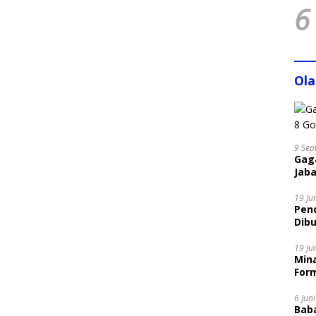
6
Ol
9 Sep
Gaga
Jaba
19 Ju
Pen
Dibu
Disi
19 Ju
Mina
Form
6 Jun
Bab