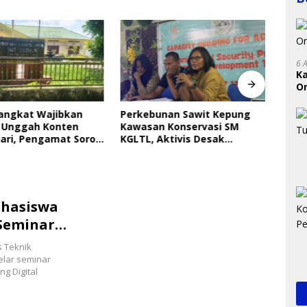
6 
K
On
RI
Langkat Wajibkan
Perkebunan Sawit Kepung
Indri
 Unggah Konten
Kawasan Konservasi SM
Saya
ari, Pengamat Soroti
KGLTL, Aktivis Desak
Gera
ungan Data Anak
Penindakan
Perl
Mahasiswa
Seminar
 Teknik
elar seminar
ng Digital