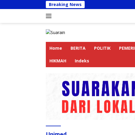
Langsung
Breaking News
Kapolres
ke
konten
Home
BERITA
POLITIK
PEMER
HIKMAH
Indeks
Unimed