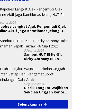
Agustus 2026
apolres Langkat Ajak Pengemudi Ojek
line Aktif Jaga Kamtibmas Jelang HUT
U
T
 Nugraheni: Festival
BKSDA Segera Evaluasi
S
ng Anak Harus Jadi
Perkebunan Sawit di
A
kan Berkelanjutan
Kawasan Konservasi di
5 Agustus 2026
indungan Anak
Langkat
Sambut HUT RI Ke-81,
Ricky Anthony Buka
Turnamen Sepak
Takraw RA Cup I 2026
5 Agustus 2026
Disdik Langkat Wajibkan
Sekolah Unggah Konten
Setiap Hari, Pengamat
Soroti Perlindungan
Selengkapnya
Data Anak