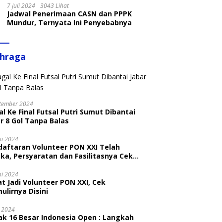
7 Juli 2024
3043 Lihat
Jadwal Penerimaan CASN dan PPPK
Mundur, Ternyata Ini Penyebabnya
ahraga
tember 2024
l Ke Final Futsal Putri Sumut Dibantai
r 8 Gol Tanpa Balas
ni 2024
daftaran Volunteer PON XXI Telah
ka, Persyaratan dan Fasilitasnya Cek
ni
ni 2024
t Jadi Volunteer PON XXI, Cek
ulirnya Disini
i 2024
ak 16 Besar Indonesia Open : Langkah