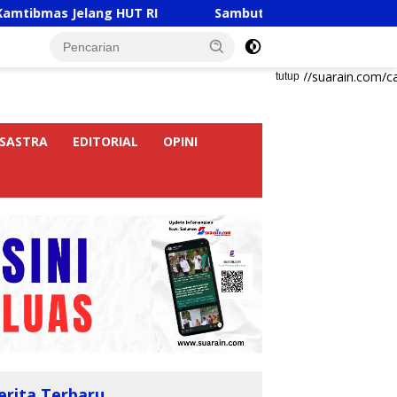
elang HUT RI
Sambut HUT RI Ke-81, Ricky Anthony Bu
https://suarain.com/c
tutup
SASTRA
EDITORIAL
OPINI
erita Terbaru