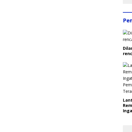
Pe
Dila
ren
Lant
Rem
Inga
Pem
Ter