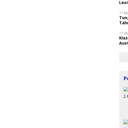
Leo
17 M
Tung
Tahu
17 M
Kla
Aust
P