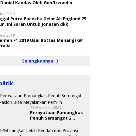
/Daniel Kandas Oleh Goh/Izzuddin
aret 2019
gal Putra Paceklik Gelar All England 25
n, Ini Saran Untuk Jonatan dkk
aret 2019
semen F1 2019 Usai Bottas Menangi GP
ralia
Selengkapnya
olitik
13 November 2024
Pernyataan Pamungkas
Penuh Semangat 2
Paslon Bisa Meyakinkan
Pemilih