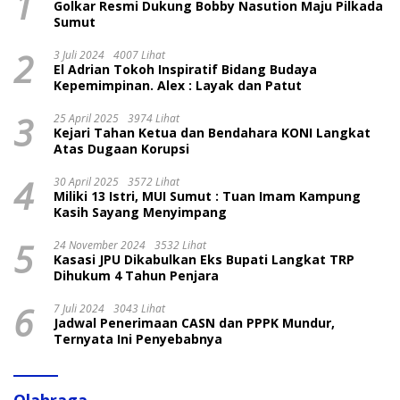
1
Golkar Resmi Dukung Bobby Nasution Maju Pilkada
Sumut
2
3 Juli 2024
4007 Lihat
El Adrian Tokoh Inspiratif Bidang Budaya
Kepemimpinan. Alex : Layak dan Patut
3
25 April 2025
3974 Lihat
Kejari Tahan Ketua dan Bendahara KONI Langkat
Atas Dugaan Korupsi
4
30 April 2025
3572 Lihat
Miliki 13 Istri, MUI Sumut : Tuan Imam Kampung
Kasih Sayang Menyimpang
5
24 November 2024
3532 Lihat
Kasasi JPU Dikabulkan Eks Bupati Langkat TRP
Dihukum 4 Tahun Penjara
6
7 Juli 2024
3043 Lihat
Jadwal Penerimaan CASN dan PPPK Mundur,
Ternyata Ini Penyebabnya