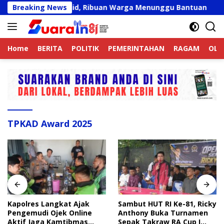
Langsung
ngkat Belum Valid, Ribuan Warga Menunggu Bantuan
Breaking News
Ka
ke
konten
Home
BERITA
POLITIK
PEMERINTAHAN
RAGAM
OLA
TPKAD Award 2025
Kapolres Langkat Ajak
Sambut HUT RI Ke-81, Ricky
Pengemudi Ojek Online
Anthony Buka Turnamen
Aktif Jaga Kamtibmas
Sepak Takraw RA Cup I