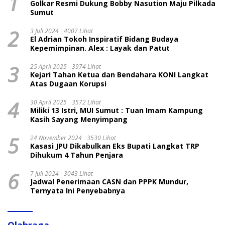
1
Golkar Resmi Dukung Bobby Nasution Maju Pilkada
Sumut
2
3 Juli 2024
4007 Lihat
El Adrian Tokoh Inspiratif Bidang Budaya
Kepemimpinan. Alex : Layak dan Patut
3
25 April 2025
3974 Lihat
Kejari Tahan Ketua dan Bendahara KONI Langkat
Atas Dugaan Korupsi
4
30 April 2025
3572 Lihat
Miliki 13 Istri, MUI Sumut : Tuan Imam Kampung
Kasih Sayang Menyimpang
5
24 November 2024
3530 Lihat
Kasasi JPU Dikabulkan Eks Bupati Langkat TRP
Dihukum 4 Tahun Penjara
6
7 Juli 2024
3043 Lihat
Jadwal Penerimaan CASN dan PPPK Mundur,
Ternyata Ini Penyebabnya