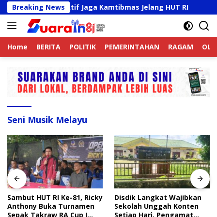
Langsung
k Online Aktif Jaga Kamtibmas Jelang HUT RI
Breaking News
Sambut 
ke
konten
Home
BERITA
POLITIK
PEMERINTAHAN
RAGAM
OLA
Seni Musik Melayu
Sambut HUT RI Ke-81, Ricky
Disdik Langkat Wajibkan
Anthony Buka Turnamen
Sekolah Unggah Konten
Sepak Takraw RA Cup I
Setiap Hari, Pengamat