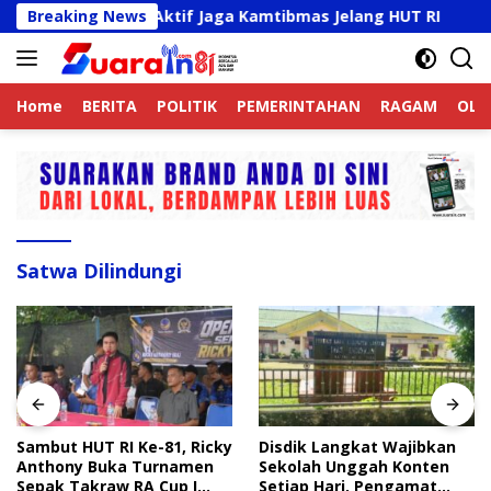
Langsung
jek Online Aktif Jaga Kamtibmas Jelang HUT RI
Breaking News
Sambu
ke
konten
Home
BERITA
POLITIK
PEMERINTAHAN
RAGAM
OLA
Satwa Dilindungi
Sambut HUT RI Ke-81, Ricky
Disdik Langkat Wajibkan
Anthony Buka Turnamen
Sekolah Unggah Konten
Sepak Takraw RA Cup I
Setiap Hari, Pengamat