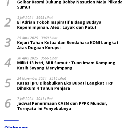
1
Golkar Resmi Dukung Bobby Nasution Maju Pilkada
Sumut
2
3 Juli 2024
3995 Lihat
El Adrian Tokoh Inspiratif Bidang Budaya
Kepemimpinan. Alex : Layak dan Patut
3
25 April 2025
3969 Lihat
Kejari Tahan Ketua dan Bendahara KONI Langkat
Atas Dugaan Korupsi
4
30 April 2025
3566 Lihat
Miliki 13 Istri, MUI Sumut : Tuan Imam Kampung
Kasih Sayang Menyimpang
5
24 November 2024
3516 Lihat
Kasasi JPU Dikabulkan Eks Bupati Langkat TRP
Dihukum 4 Tahun Penjara
6
7 Juli 2024
3041 Lihat
Jadwal Penerimaan CASN dan PPPK Mundur,
Ternyata Ini Penyebabnya