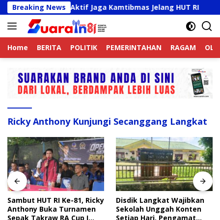
Langsung
jek Online Aktif Jaga Kamtibmas Jelang HUT RI
Breaking News
Samb
ke
konten
Home
BERITA
POLITIK
PEMERINTAHAN
RAGAM
OLA
Ricky Anthony Kunjungi Secanggang Langkat
Sambut HUT RI Ke-81, Ricky
Disdik Langkat Wajibkan
Anthony Buka Turnamen
Sekolah Unggah Konten
Sepak Takraw RA Cup I
Setiap Hari, Pengamat