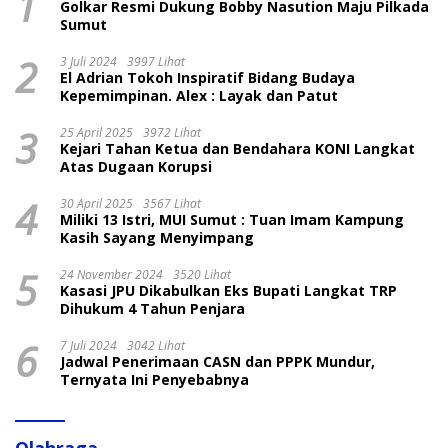
1
Golkar Resmi Dukung Bobby Nasution Maju Pilkada
Sumut
2
3 Juli 2024
3997 Lihat
El Adrian Tokoh Inspiratif Bidang Budaya
Kepemimpinan. Alex : Layak dan Patut
3
25 April 2025
3972 Lihat
Kejari Tahan Ketua dan Bendahara KONI Langkat
Atas Dugaan Korupsi
4
30 April 2025
3567 Lihat
Miliki 13 Istri, MUI Sumut : Tuan Imam Kampung
Kasih Sayang Menyimpang
5
24 November 2024
3520 Lihat
Kasasi JPU Dikabulkan Eks Bupati Langkat TRP
Dihukum 4 Tahun Penjara
6
7 Juli 2024
3042 Lihat
Jadwal Penerimaan CASN dan PPPK Mundur,
Ternyata Ini Penyebabnya