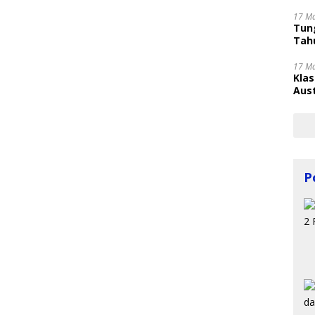
17 M
Tung
Tahu
17 M
Kla
Aust
P