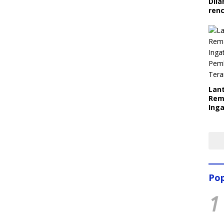
Dila
ren
Lant
Rem
Inga
Pem
Ter
Pop
1