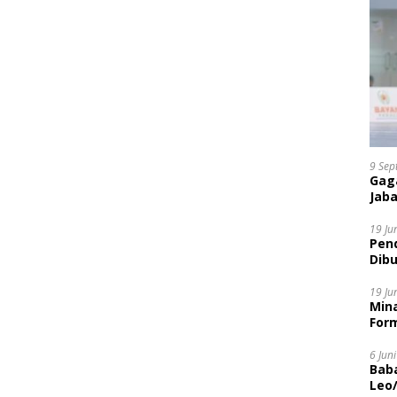
9 Sep
Gaga
Jaba
19 Ju
Pen
Dibu
Disi
19 Ju
Mina
Form
6 Jun
Bab
Leo