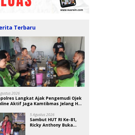
erita Terbaru
BKSDA Segera Evaluasi
Perkebunan Sawit di
 Nugraheni: Festival
U
Kawasan Konservasi di
ng Anak Harus Jadi
T
Langkat
kan Berkelanjutan
S
indungan Anak
A
Agustus 2026
apolres Langkat Ajak Pengemudi Ojek
line Aktif Jaga Kamtibmas Jelang HUT
5 Agustus 2026
Sambut HUT RI Ke-81,
Ricky Anthony Buka
Turnamen Sepak