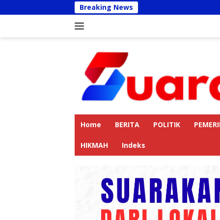
Langsung
Breaking News
Kapolres 
ke
konten
Home
BERITA
POLITIK
PEMER
HIKMAH
Indeks