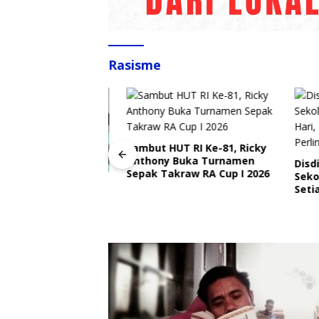
Rasisme
Sambut HUT RI Ke-81, Ricky
Anthony Buka Turnamen
Disdik 
Sepak Takraw RA Cup I 2026
Sekolah
angkat Ajak
Setiap H
Ojek Online Aktif
Perlind
bmas Jelang HUT