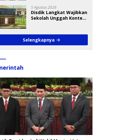
Takraw RA Cup I 2026
5 Agustus 2026
Disdik Langkat Wajibkan
Sekolah Unggah Konten
Setiap Hari, Pengamat
Soroti Perlindungan
Data Anak
Selengkapnya
merintah