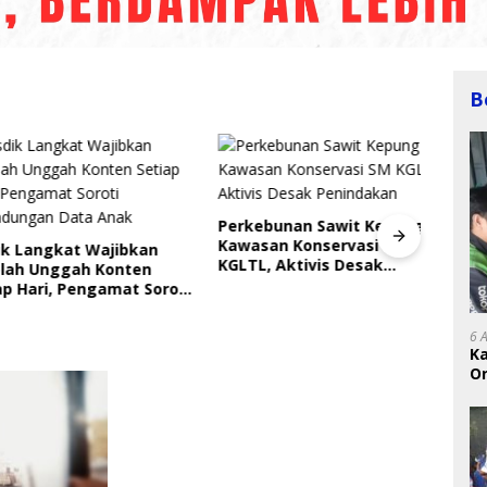
B
Perkebunan Sawit Kepung
Kawasan Konservasi SM
Langkat Wajibkan
Indri
KGLTL, Aktivis Desak
 Unggah Konten
Saya
Penindakan
ari, Pengamat Soroti
Gera
ungan Data Anak
Perl
6 
K
On
RI