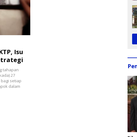
KTP, Isu
Strategi
Pe
ng tahapan
kada) 27
bagi setiap
ompok dalam