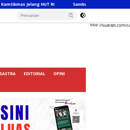
lang HUT RI
Sambut HUT RI Ke-81, Ricky Anthony Buka
https://suarain.com/c
tutup
SASTRA
EDITORIAL
OPINI