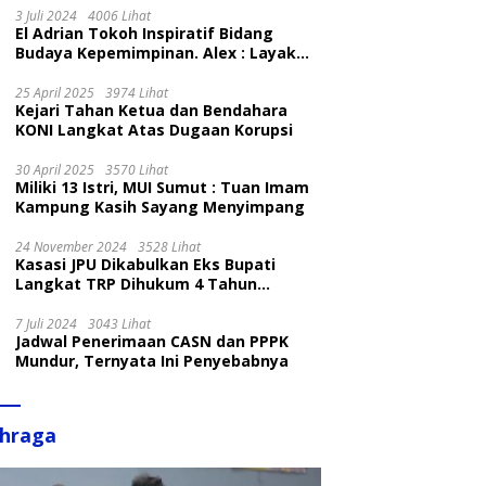
3 Juli 2024
4006 Lihat
El Adrian Tokoh Inspiratif Bidang
Budaya Kepemimpinan. Alex : Layak
dan Patut
25 April 2025
3974 Lihat
Kejari Tahan Ketua dan Bendahara
KONI Langkat Atas Dugaan Korupsi
30 April 2025
3570 Lihat
Miliki 13 Istri, MUI Sumut : Tuan Imam
Kampung Kasih Sayang Menyimpang
24 November 2024
3528 Lihat
Kasasi JPU Dikabulkan Eks Bupati
Langkat TRP Dihukum 4 Tahun
Penjara
7 Juli 2024
3043 Lihat
Jadwal Penerimaan CASN dan PPPK
Mundur, Ternyata Ini Penyebabnya
ahraga