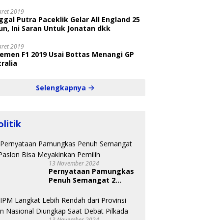
aret 2019
gal Putra Paceklik Gelar All England 25
n, Ini Saran Untuk Jonatan dkk
aret 2019
semen F1 2019 Usai Bottas Menangi GP
ralia
Selengkapnya
olitik
13 November 2024
Pernyataan Pamungkas
Penuh Semangat 2
Paslon Bisa Meyakinkan
Pemilih
13 November 2024