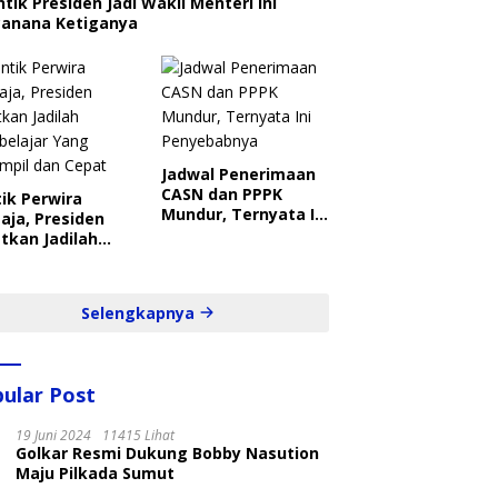
ntik Presiden Jadi Wakil Menteri Ini
canana Ketiganya
Jadwal Penerimaan
CASN dan PPPK
ik Perwira
Mundur, Ternyata Ini
aja, Presiden
Penyebabnya
tkan Jadilah
belajar Yang
ampil dan Cepat
Selengkapnya
ular Post
19 Juni 2024
11415 Lihat
Golkar Resmi Dukung Bobby Nasution
Maju Pilkada Sumut