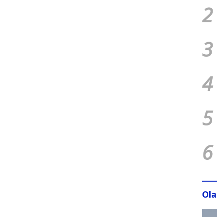
2
3
4
5
6
Ol