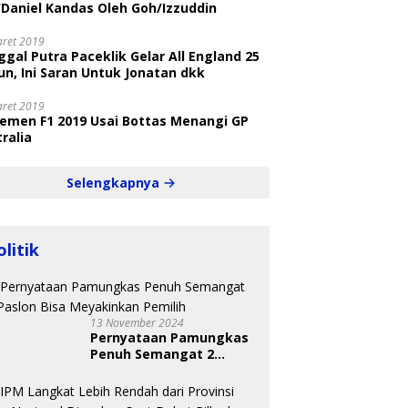
/Daniel Kandas Oleh Goh/Izzuddin
aret 2019
gal Putra Paceklik Gelar All England 25
n, Ini Saran Untuk Jonatan dkk
aret 2019
semen F1 2019 Usai Bottas Menangi GP
ralia
Selengkapnya
olitik
13 November 2024
Pernyataan Pamungkas
Penuh Semangat 2
Paslon Bisa Meyakinkan
Pemilih