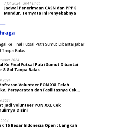
7 Juli 2024
3041 Lihat
Jadwal Penerimaan CASN dan PPPK
Mundur, Ternyata Ini Penyebabnya
ahraga
tember 2024
l Ke Final Futsal Putri Sumut Dibantai
r 8 Gol Tanpa Balas
ni 2024
daftaran Volunteer PON XXI Telah
ka, Persyaratan dan Fasilitasnya Cek
ni
ni 2024
t Jadi Volunteer PON XXI, Cek
ulirnya Disini
i 2024
ak 16 Besar Indonesia Open : Langkah