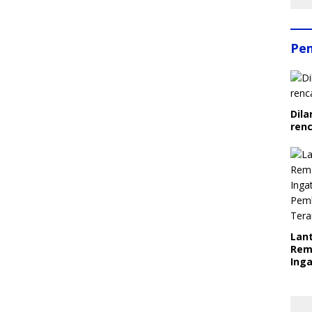
Pe
Dila
ren
Lant
Rem
Inga
Pem
Ter