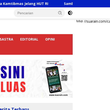
 Jelang HUT RI
Sambut HUT RI Ke-81, Ricky Anthony 
https://suarain.com/c
tutup
SASTRA
EDITORIAL
OPINI
erita Terbaru