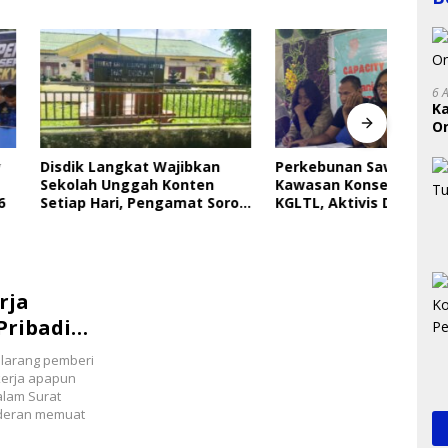
6 
K
On
RI
Langkat Wajibkan
Perkebunan Sawit Kepung
Indri
 Unggah Konten
Kawasan Konservasi SM
Saya
ari, Pengamat Soroti
KGLTL, Aktivis Desak
Gera
ungan Data Anak
Penindakan
Perl
rja
Pribadi
elarang pemberi
kerja apapun
alam Surat
ederan memuat