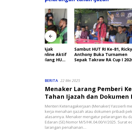
angkat Ajak
Sambut HUT RI Ke-81, Ricky
Disdik 
Ojek Online Aktif
Anthony Buka Turnamen
Sekolah
bmas Jelang HUT
Sepak Takraw RA Cup I 2026
Setiap H
Perlind
BERITA
22 Mei 2025
Menaker Larang Pemberi Ke
Tahan Ijazah dan Dokumen 
Pekerja
Menteri Ketenagakerjaan (Menaker) Yassierli m
kerja menahan ijazah atau dokumen pribadi pe
alasannya. Menaker mengatur pelarangan itu d
Edaran (SE) Nomor M/5/HK.04.00/V/2025. Surat 
larangan penahanan…