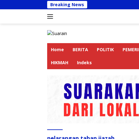
Langsung
Breaking News
Kapolr
ke
konten
Home
BERITA
POLITIK
PEMER
HIKMAH
Indeks
pelarangan tahan ijazah