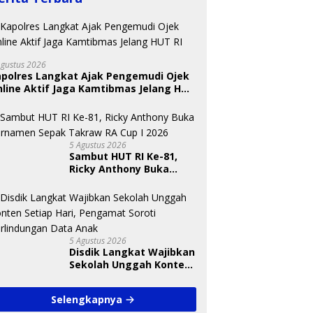
Agustus 2026
apolres Langkat Ajak Pengemudi Ojek
line Aktif Jaga Kamtibmas Jelang HUT
 Nugraheni: Festival
BKSDA Segera Evaluasi
U
ng Anak Harus Jadi
Perkebunan Sawit di
T
kan Berkelanjutan
Kawasan Konservasi di
S
5 Agustus 2026
indungan Anak
Langkat
A
Sambut HUT RI Ke-81,
Ricky Anthony Buka
Turnamen Sepak
Takraw RA Cup I 2026
5 Agustus 2026
Disdik Langkat Wajibkan
Sekolah Unggah Konten
Setiap Hari, Pengamat
Soroti Perlindungan
Selengkapnya
Data Anak