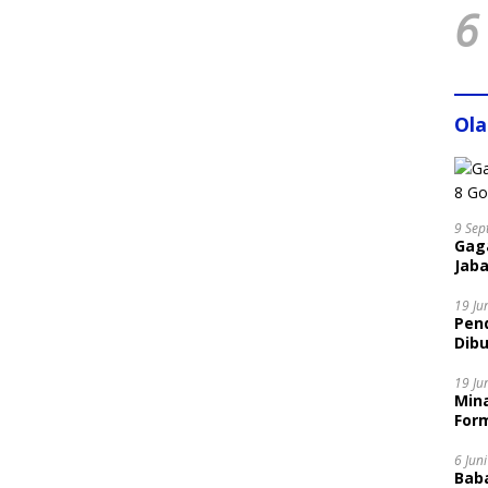
6
Ol
9 Sep
Gaga
Jaba
19 Ju
Pen
Dibu
Disi
19 Ju
Mina
Form
6 Jun
Bab