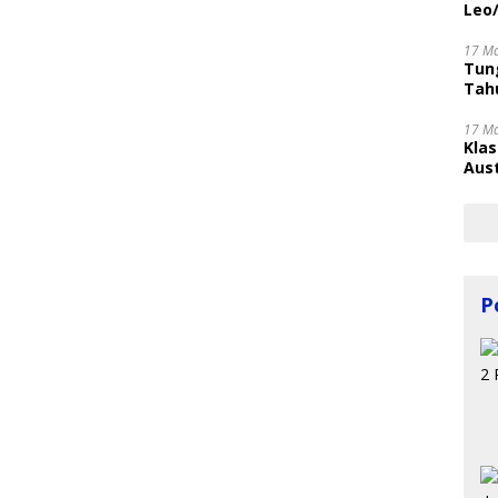
Leo
17 M
Tung
Tahu
17 M
Kla
Aust
P