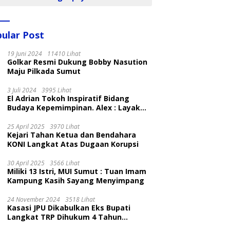
ular Post
19 Juni 2024
11410 Lihat
Golkar Resmi Dukung Bobby Nasution
Maju Pilkada Sumut
3 Juli 2024
3995 Lihat
El Adrian Tokoh Inspiratif Bidang
Budaya Kepemimpinan. Alex : Layak
dan Patut
25 April 2025
3970 Lihat
Kejari Tahan Ketua dan Bendahara
KONI Langkat Atas Dugaan Korupsi
30 April 2025
3566 Lihat
Miliki 13 Istri, MUI Sumut : Tuan Imam
Kampung Kasih Sayang Menyimpang
24 November 2024
3518 Lihat
Kasasi JPU Dikabulkan Eks Bupati
Langkat TRP Dihukum 4 Tahun
Penjara