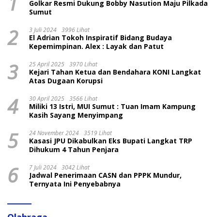
1
Golkar Resmi Dukung Bobby Nasution Maju Pilkada
Sumut
2
3 Juli 2024
3996 Lihat
El Adrian Tokoh Inspiratif Bidang Budaya
Kepemimpinan. Alex : Layak dan Patut
3
25 April 2025
3970 Lihat
Kejari Tahan Ketua dan Bendahara KONI Langkat
Atas Dugaan Korupsi
4
30 April 2025
3566 Lihat
Miliki 13 Istri, MUI Sumut : Tuan Imam Kampung
Kasih Sayang Menyimpang
5
24 November 2024
3519 Lihat
Kasasi JPU Dikabulkan Eks Bupati Langkat TRP
Dihukum 4 Tahun Penjara
6
7 Juli 2024
3042 Lihat
Jadwal Penerimaan CASN dan PPPK Mundur,
Ternyata Ini Penyebabnya