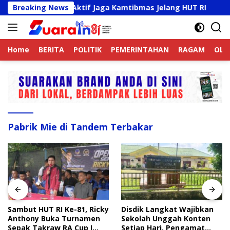
Langsung
jek Online Aktif Jaga Kamtibmas Jelang HUT RI
Breaking News
Sambu
ke
konten
Home
BERITA
POLITIK
PEMERINTAHAN
RAGAM
OLA
Pabrik Mie di Tandem Terbakar
Sambut HUT RI Ke-81, Ricky
Disdik Langkat Wajibkan
Anthony Buka Turnamen
Sekolah Unggah Konten
Sepak Takraw RA Cup I
Setiap Hari, Pengamat