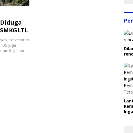
Pe
 Diduga
 SMKGLTL
aban, Kecamatan
l DS juga
Dila
num legislaor
ren
Lant
Rem
Inga
Pem
Ter