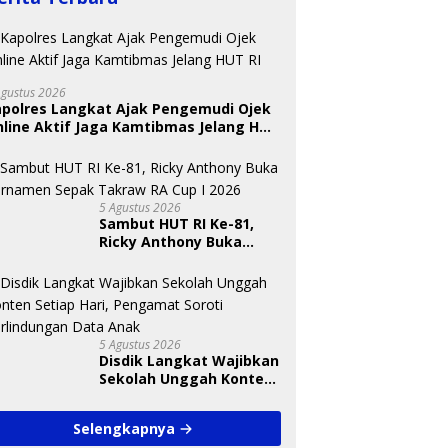
Agustus 2026
apolres Langkat Ajak Pengemudi Ojek
line Aktif Jaga Kamtibmas Jelang HUT
 Nugraheni: Festival
BKSDA Segera Evaluasi
U
ng Anak Harus Jadi
Perkebunan Sawit di
T
kan Berkelanjutan
Kawasan Konservasi di
S
5 Agustus 2026
indungan Anak
Langkat
A
Sambut HUT RI Ke-81,
Ricky Anthony Buka
Turnamen Sepak
Takraw RA Cup I 2026
5 Agustus 2026
Disdik Langkat Wajibkan
Sekolah Unggah Konten
Setiap Hari, Pengamat
Soroti Perlindungan
Selengkapnya
Data Anak