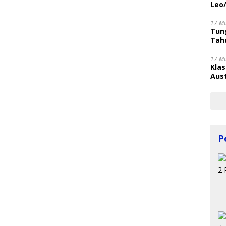
Leo
17 M
Tung
Tahu
17 M
Kla
Aust
P