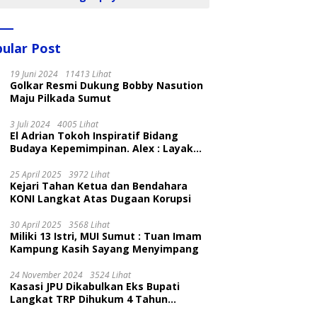
ular Post
19 Juni 2024
11413 Lihat
Golkar Resmi Dukung Bobby Nasution
Maju Pilkada Sumut
3 Juli 2024
4005 Lihat
El Adrian Tokoh Inspiratif Bidang
Budaya Kepemimpinan. Alex : Layak
dan Patut
25 April 2025
3972 Lihat
Kejari Tahan Ketua dan Bendahara
KONI Langkat Atas Dugaan Korupsi
30 April 2025
3568 Lihat
Miliki 13 Istri, MUI Sumut : Tuan Imam
Kampung Kasih Sayang Menyimpang
24 November 2024
3524 Lihat
Kasasi JPU Dikabulkan Eks Bupati
Langkat TRP Dihukum 4 Tahun
Penjara