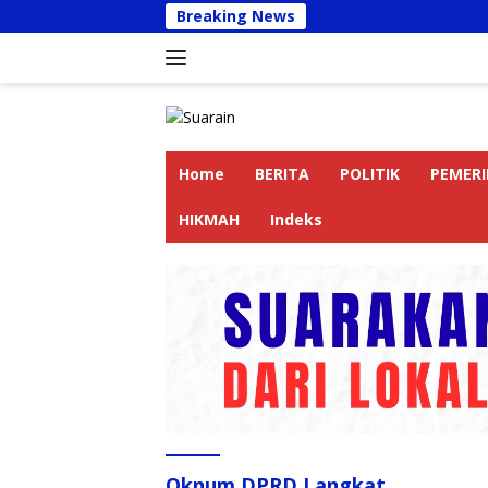
Langsung
Breaking News
Kapolre
ke
konten
Home
BERITA
POLITIK
PEMER
HIKMAH
Indeks
Oknum DPRD Langkat