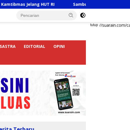
Jelang HUT RI
Sambut HUT RI Ke-81, Ricky Anthony Bu
https://suarain.com/c
tutup
SASTRA
EDITORIAL
OPINI
erita Terbaru