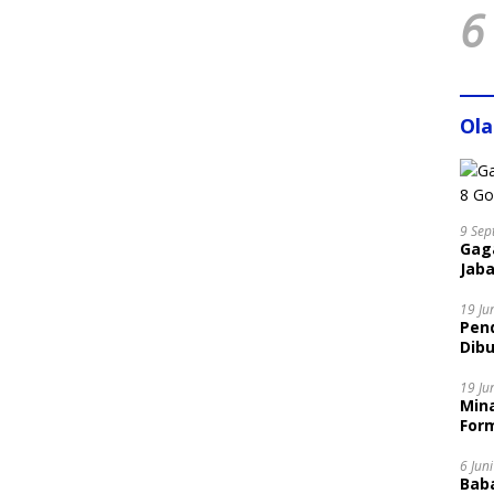
6
Ol
9 Sep
Gaga
Jaba
19 Ju
Pen
Dibu
Disi
19 Ju
Mina
Form
6 Jun
Bab