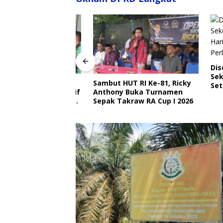
Disdik 
Sekolah
angkat Ajak
Sambut HUT RI Ke-81, Ricky
Setiap H
Ojek Online Aktif
Anthony Buka Turnamen
Perlind
bmas Jelang HUT
Sepak Takraw RA Cup I 2026