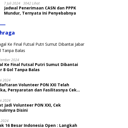
7 Juli 2024
3042 Lihat
Jadwal Penerimaan CASN dan PPPK
Mundur, Ternyata Ini Penyebabnya
ahraga
tember 2024
l Ke Final Futsal Putri Sumut Dibantai
r 8 Gol Tanpa Balas
ni 2024
daftaran Volunteer PON XXI Telah
ka, Persyaratan dan Fasilitasnya Cek
ni
ni 2024
t Jadi Volunteer PON XXI, Cek
ulirnya Disini
i 2024
ak 16 Besar Indonesia Open : Langkah