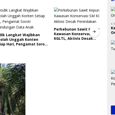
6 
K
Perkebunan Sawit Kepung
On
Kawasan Konservasi SM
Langkat Wajibkan
RI
KGLTL, Aktivis Desak
 Unggah Konten
Indri
Penindakan
ari, Pengamat Soroti
Saya
ungan Data Anak
Gera
Perl