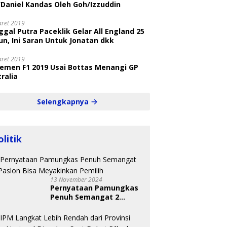
/Daniel Kandas Oleh Goh/Izzuddin
aret 2019
gal Putra Paceklik Gelar All England 25
n, Ini Saran Untuk Jonatan dkk
aret 2019
semen F1 2019 Usai Bottas Menangi GP
ralia
Selengkapnya
olitik
13 November 2024
Pernyataan Pamungkas
Penuh Semangat 2
Paslon Bisa Meyakinkan
Pemilih