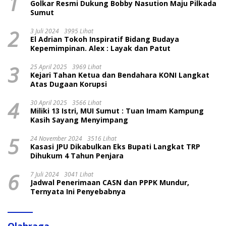
1
Golkar Resmi Dukung Bobby Nasution Maju Pilkada
Sumut
2
3 Juli 2024
3995 Lihat
El Adrian Tokoh Inspiratif Bidang Budaya
Kepemimpinan. Alex : Layak dan Patut
3
25 April 2025
3969 Lihat
Kejari Tahan Ketua dan Bendahara KONI Langkat
Atas Dugaan Korupsi
4
30 April 2025
3566 Lihat
Miliki 13 Istri, MUI Sumut : Tuan Imam Kampung
Kasih Sayang Menyimpang
5
24 November 2024
3516 Lihat
Kasasi JPU Dikabulkan Eks Bupati Langkat TRP
Dihukum 4 Tahun Penjara
6
7 Juli 2024
3041 Lihat
Jadwal Penerimaan CASN dan PPPK Mundur,
Ternyata Ini Penyebabnya