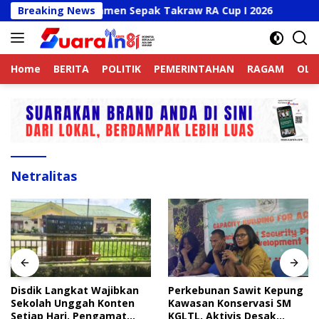
Langsung
y Buka Turnamen Sepak Takraw RA Cup I 2026
Breaking News
Disdik 
ke
konten
Home
BERITA
POLITIK
PEMERINTAHAN
RAGAM
OLA
Netralitas
Disdik Langkat Wajibkan
Perkebunan Sawit Kepung
Sekolah Unggah Konten
Kawasan Konservasi SM
Setiap Hari, Pengamat
KGLTL, Aktivis Desak