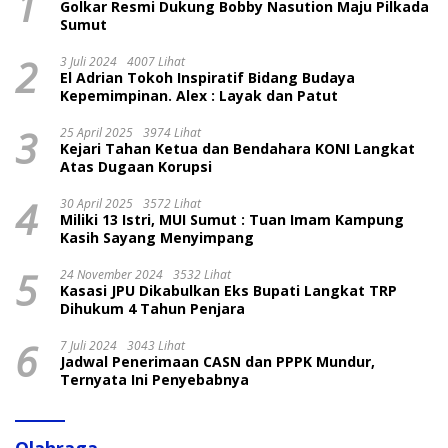
1
Golkar Resmi Dukung Bobby Nasution Maju Pilkada
Sumut
2
3 Juli 2024
4007 Lihat
El Adrian Tokoh Inspiratif Bidang Budaya
Kepemimpinan. Alex : Layak dan Patut
3
25 April 2025
3974 Lihat
Kejari Tahan Ketua dan Bendahara KONI Langkat
Atas Dugaan Korupsi
4
30 April 2025
3572 Lihat
Miliki 13 Istri, MUI Sumut : Tuan Imam Kampung
Kasih Sayang Menyimpang
5
24 November 2024
3532 Lihat
Kasasi JPU Dikabulkan Eks Bupati Langkat TRP
Dihukum 4 Tahun Penjara
6
7 Juli 2024
3043 Lihat
Jadwal Penerimaan CASN dan PPPK Mundur,
Ternyata Ini Penyebabnya