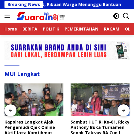
Langsung
at Belum Valid, Ribuan Warga Menunggu Bantuan
Breaking News
Kapol
ke
konten
Home
BERITA
POLITIK
PEMERINTAHAN
RAGAM
OLA
MUI Langkat
Kapolres Langkat Ajak
Sambut HUT RI Ke-81, Ricky
Pengemudi Ojek Online
Anthony Buka Turnamen
Aktif Jaga Kamtibmas
Sepak Takraw RA Cup I