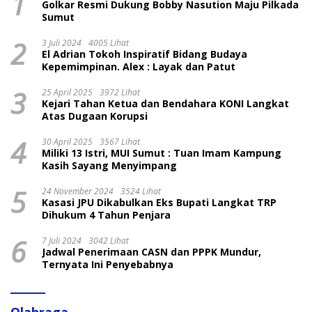
1
Golkar Resmi Dukung Bobby Nasution Maju Pilkada
Sumut
2
3 Juli 2024
4005 Lihat
El Adrian Tokoh Inspiratif Bidang Budaya
Kepemimpinan. Alex : Layak dan Patut
3
25 April 2025
3972 Lihat
Kejari Tahan Ketua dan Bendahara KONI Langkat
Atas Dugaan Korupsi
4
30 April 2025
3567 Lihat
Miliki 13 Istri, MUI Sumut : Tuan Imam Kampung
Kasih Sayang Menyimpang
5
24 November 2024
3524 Lihat
Kasasi JPU Dikabulkan Eks Bupati Langkat TRP
Dihukum 4 Tahun Penjara
6
7 Juli 2024
3042 Lihat
Jadwal Penerimaan CASN dan PPPK Mundur,
Ternyata Ini Penyebabnya