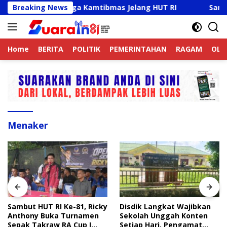
Langsung
ine Aktif Jaga Kamtibmas Jelang HUT RI
Breaking News
Sambut HUT R
ke
konten
Home
BERITA
POLITIK
PEMERINTAHAN
RAGAM
OLA
Menaker
Sambut HUT RI Ke-81, Ricky
Disdik Langkat Wajibkan
Anthony Buka Turnamen
Sekolah Unggah Konten
Sepak Takraw RA Cup I
Setiap Hari, Pengamat