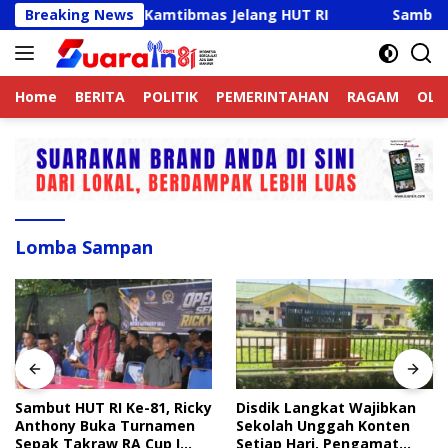
Langsung
 Aktif Jaga Kamtibmas Jelang HUT RI
Breaking News
Sambut HUT RI 
ke
konten
Home
BERITA
POLITIK
PEMERINTAHAN
RAGAM
OLA
Lomba Sampan
Sambut HUT RI Ke-81, Ricky
Disdik Langkat Wajibkan
Anthony Buka Turnamen
Sekolah Unggah Konten
Sepak Takraw RA Cup I
Setiap Hari, Pengamat