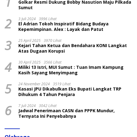
1
Golkar Resmi Dukung Bobby Nasution Maju Pilkada
Sumut
2
3 Juli 2024
3996 Lihat
El Adrian Tokoh Inspiratif Bidang Budaya
Kepemimpinan. Alex : Layak dan Patut
3
25 April 2025
3970 Lihat
Kejari Tahan Ketua dan Bendahara KONI Langkat
Atas Dugaan Korupsi
4
30 April 2025
3566 Lihat
Miliki 13 Istri, MUI Sumut : Tuan Imam Kampung
Kasih Sayang Menyimpang
5
24 November 2024
3519 Lihat
Kasasi JPU Dikabulkan Eks Bupati Langkat TRP
Dihukum 4 Tahun Penjara
6
7 Juli 2024
3042 Lihat
Jadwal Penerimaan CASN dan PPPK Mundur,
Ternyata Ini Penyebabnya