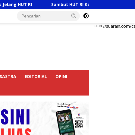
RI
Sambut HUT RI Ke-81, Ricky Anthony Buka Turname
https://suarain.com/c
tutup
SASTRA
EDITORIAL
OPINI