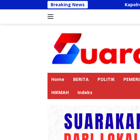
Langsung
Breaking News
Kapolres Langkat A
ke
konten
Home
BERITA
POLITIK
PEMER
HIKMAH
Indeks