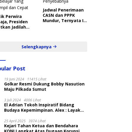
Jadwal Penerimaan
CASN dan PPPK
ik Perwira
Mundur, Ternyata Ini
aja, Presiden
Penyebabnya
tkan Jadilah
belajar Yang
ampil dan Cepat
Selengkapnya
ular Post
19 Juni 2024
11415 Lihat
Golkar Resmi Dukung Bobby Nasution
Maju Pilkada Sumut
3 Juli 2024
4006 Lihat
El Adrian Tokoh Inspiratif Bidang
Budaya Kepemimpinan. Alex : Layak
dan Patut
25 April 2025
3974 Lihat
Kejari Tahan Ketua dan Bendahara
KONI Langkat Atas Dugaan Korupsi