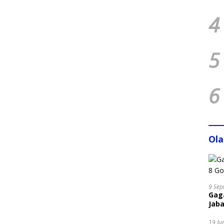
4
5
6
Ol
9 Sep
Gaga
Jaba
19 Ju