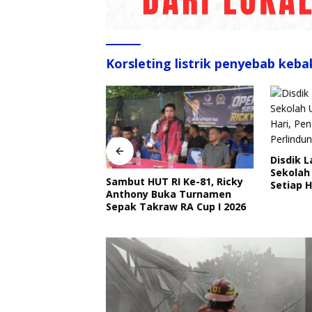
Korsleting listrik penyebab keb
Disdik 
Sekolah
angkat Ajak
Sambut HUT RI Ke-81, Ricky
Setiap H
Ojek Online Aktif
Anthony Buka Turnamen
Perlind
bmas Jelang HUT
Sepak Takraw RA Cup I 2026