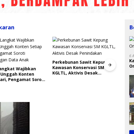
akaran
B
6 
K
Perkebunan Sawit Kepung
On
Kawasan Konservasi SM
Langkat Wajibkan
Indri
RI
KGLTL, Aktivis Desak
 Unggah Konten
Saya
Penindakan
ari, Pengamat Soroti
Gera
ungan Data Anak
Perl