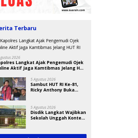
erita Terbaru
Agustus 2026
apolres Langkat Ajak Pengemudi Ojek
BKSDA Segera Evaluasi
line Aktif Jaga Kamtibmas Jelang HUT
Perkebunan Sawit di
 Nugraheni: Festival
U
Kawasan Konservasi di
ng Anak Harus Jadi
T
5 Agustus 2026
Langkat
kan Berkelanjutan
S
Sambut HUT RI Ke-81,
indungan Anak
A
Ricky Anthony Buka
Turnamen Sepak
Takraw RA Cup I 2026
5 Agustus 2026
Disdik Langkat Wajibkan
Sekolah Unggah Konten
Setiap Hari, Pengamat
Soroti Perlindungan
Data Anak