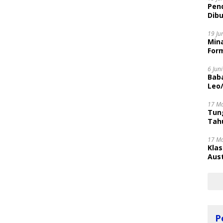
Pen
Dibu
Disi
19 Ju
Mina
Form
6 Jun
Bab
Leo
17 M
Tung
Tahu
17 M
Kla
Aust
P