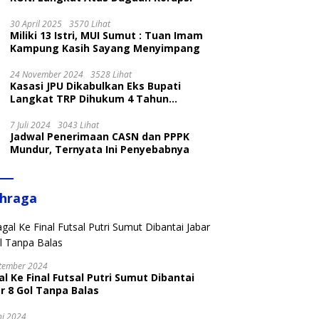
30 April 2025
3570 Lihat
Miliki 13 Istri, MUI Sumut : Tuan Imam
Kampung Kasih Sayang Menyimpang
24 November 2024
3528 Lihat
Kasasi JPU Dikabulkan Eks Bupati
Langkat TRP Dihukum 4 Tahun
Penjara
7 Juli 2024
3043 Lihat
Jadwal Penerimaan CASN dan PPPK
Mundur, Ternyata Ini Penyebabnya
ahraga
tember 2024
l Ke Final Futsal Putri Sumut Dibantai
r 8 Gol Tanpa Balas
ni 2024