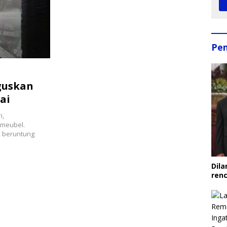
Pe
guskan
ai
i,
 meubel.
, beruntung
Dila
ren