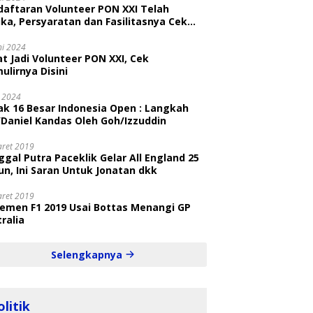
daftaran Volunteer PON XXI Telah
ka, Persyaratan dan Fasilitasnya Cek
ni
ni 2024
t Jadi Volunteer PON XXI, Cek
ulirnya Disini
i 2024
ak 16 Besar Indonesia Open : Langkah
/Daniel Kandas Oleh Goh/Izzuddin
aret 2019
gal Putra Paceklik Gelar All England 25
n, Ini Saran Untuk Jonatan dkk
aret 2019
semen F1 2019 Usai Bottas Menangi GP
ralia
Selengkapnya
olitik