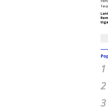
Lant
Rem
Inga
Pem
Ter
Pop
1
2
3