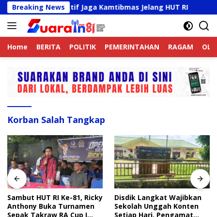
Langsung
 Online Aktif Jaga Kamtibmas Jelang HUT RI
Breaking News
Sambut H
ke
konten
Home
BERITA
POLITIK
PEMERINTAHAN
RAGAM
OLA
Korban Salah Tangkap
Sambut HUT RI Ke-81, Ricky
Disdik Langkat Wajibkan
Anthony Buka Turnamen
Sekolah Unggah Konten
Sepak Takraw RA Cup I
Setiap Hari, Pengamat