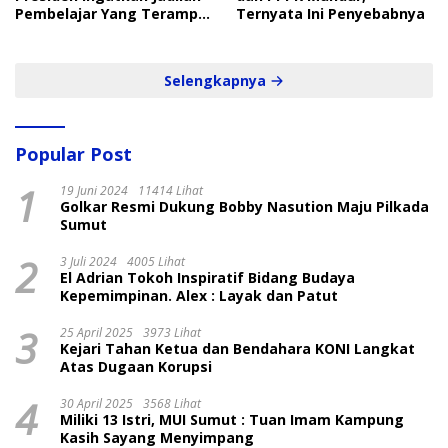
Pembelajar Yang Terampil
Ternyata Ini Penyebabnya
dan Cepat
Selengkapnya
Popular Post
1
19 Juni 2024
11414 Lihat
Golkar Resmi Dukung Bobby Nasution Maju Pilkada
Sumut
2
3 Juli 2024
4005 Lihat
El Adrian Tokoh Inspiratif Bidang Budaya
Kepemimpinan. Alex : Layak dan Patut
3
25 April 2025
3973 Lihat
Kejari Tahan Ketua dan Bendahara KONI Langkat
Atas Dugaan Korupsi
4
30 April 2025
3568 Lihat
Miliki 13 Istri, MUI Sumut : Tuan Imam Kampung
Kasih Sayang Menyimpang