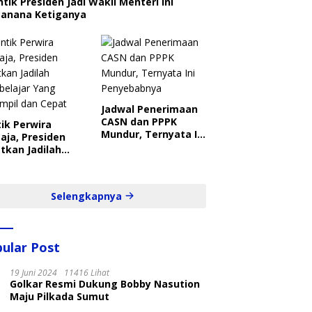
ntik Presiden Jadi Wakil Menteri Ini
canana Ketiganya
Jadwal Penerimaan
CASN dan PPPK
ik Perwira
Mundur, Ternyata Ini
aja, Presiden
Penyebabnya
tkan Jadilah
belajar Yang
ampil dan Cepat
Selengkapnya
ular Post
19 Juni 2024
11416 Lihat
Golkar Resmi Dukung Bobby Nasution
Maju Pilkada Sumut