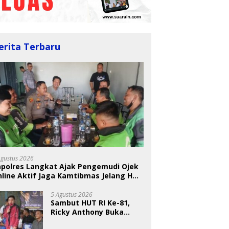
erita Terbaru
BKSDA Segera Evaluasi
Perkebunan Sawit di
 Nugraheni: Festival
U
Kawasan Konservasi di
ng Anak Harus Jadi
T
Langkat
kan Berkelanjutan
S
indungan Anak
A
Agustus 2026
apolres Langkat Ajak Pengemudi Ojek
line Aktif Jaga Kamtibmas Jelang HUT
5 Agustus 2026
Sambut HUT RI Ke-81,
Ricky Anthony Buka
Turnamen Sepak