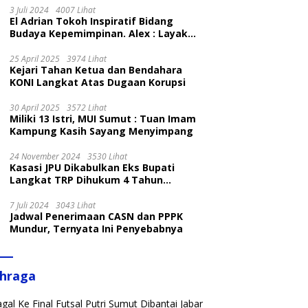
3 Juli 2024
4007 Lihat
El Adrian Tokoh Inspiratif Bidang
Budaya Kepemimpinan. Alex : Layak
dan Patut
25 April 2025
3974 Lihat
Kejari Tahan Ketua dan Bendahara
KONI Langkat Atas Dugaan Korupsi
30 April 2025
3572 Lihat
Miliki 13 Istri, MUI Sumut : Tuan Imam
Kampung Kasih Sayang Menyimpang
24 November 2024
3530 Lihat
Kasasi JPU Dikabulkan Eks Bupati
Langkat TRP Dihukum 4 Tahun
Penjara
7 Juli 2024
3043 Lihat
Jadwal Penerimaan CASN dan PPPK
Mundur, Ternyata Ini Penyebabnya
ahraga