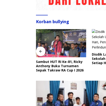
Korban bullying
Disdik 
Sekolah
Sambut HUT RI Ke-81, Ricky
angkat Ajak
Setiap H
Anthony Buka Turnamen
Ojek Online Aktif
Perlind
Sepak Takraw RA Cup I 2026
bmas Jelang HUT