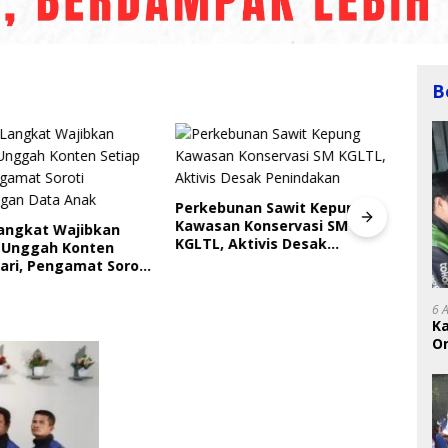
B
Perkebunan Sawit Kepung
Kawasan Konservasi SM
Langkat Wajibkan
Indri
KGLTL, Aktivis Desak
 Unggah Konten
Saya
Penindakan
ari, Pengamat Soroti
Gera
ungan Data Anak
Perl
6 
K
On
RI