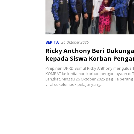
BERITA
26 Oktober 2025
Ricky Anthony Beri Dukunga
kepada Siswa Korban Penga
di Langkat
Pimpinan DPRD Sumut Ricky Anthony mengutus T
KOMBAT ke kediaman korban penganiayaan di T
Langkat, Minggu 26 Oktober 2025 pagi. Ia berang
viral sekelompok pelajar yang…