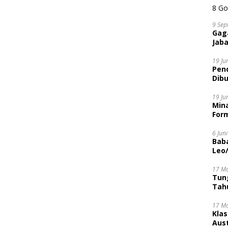
9 Sep
Gaga
Jaba
19 Ju
Pen
Dibu
Disi
19 Ju
Mina
Form
6 Jun
Bab
Leo
17 M
Tung
Tahu
17 M
Kla
Aust