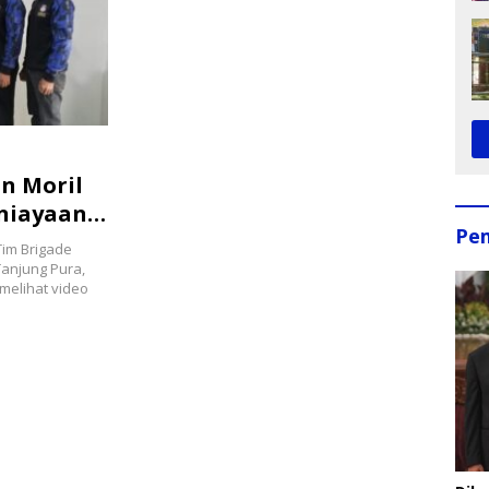
n Moril
niayaan
Pe
im Brigade
anjung Pura,
 melihat video