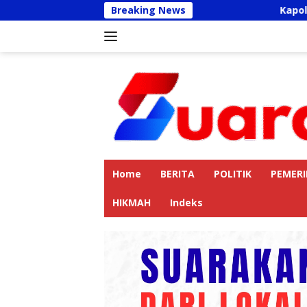
Langsung
Breaking News
Kapolres Langkat A
ke
konten
Home
BERITA
POLITIK
PEMER
HIKMAH
Indeks