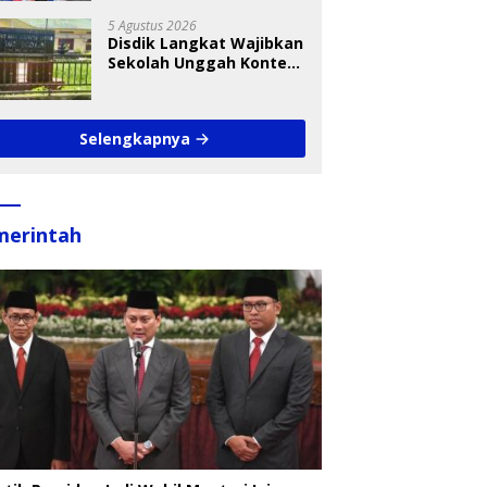
Takraw RA Cup I 2026
5 Agustus 2026
Disdik Langkat Wajibkan
Sekolah Unggah Konten
Setiap Hari, Pengamat
Soroti Perlindungan
Data Anak
Selengkapnya
merintah