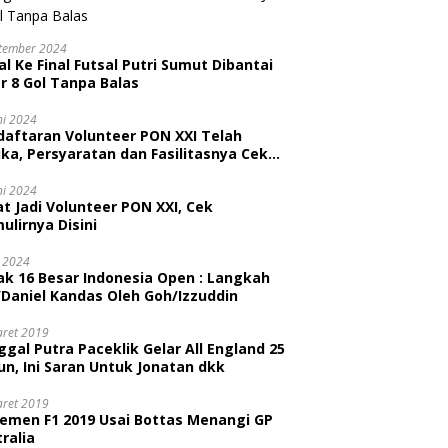
tember 2024
l Ke Final Futsal Putri Sumut Dibantai
r 8 Gol Tanpa Balas
ni 2024
daftaran Volunteer PON XXI Telah
ka, Persyaratan dan Fasilitasnya Cek
ni
ni 2024
t Jadi Volunteer PON XXI, Cek
ulirnya Disini
i 2024
ak 16 Besar Indonesia Open : Langkah
/Daniel Kandas Oleh Goh/Izzuddin
aret 2019
gal Putra Paceklik Gelar All England 25
n, Ini Saran Untuk Jonatan dkk
aret 2019
semen F1 2019 Usai Bottas Menangi GP
ralia