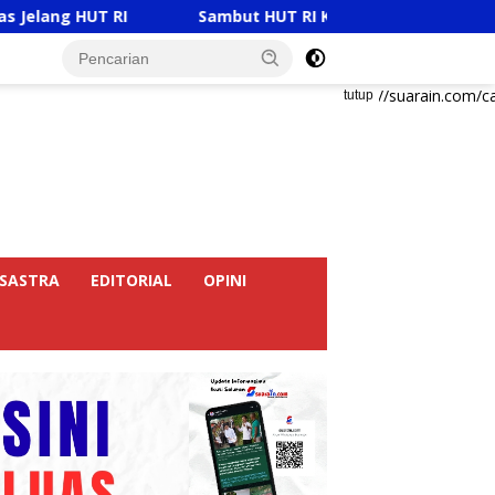
RI
Sambut HUT RI Ke-81, Ricky Anthony Buka Turname
https://suarain.com/c
tutup
SASTRA
EDITORIAL
OPINI