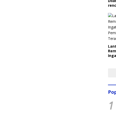
Dila
ren
Lant
Rem
Inga
Pem
Ter
Pop
1