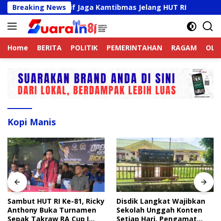
Langsung
Online Aktif Jaga Kamtibmas Jelang HUT RI
Breaking News
Sambut H
ke
konten
Home
BERITA
POLITIK
PEMERINTAHAN
RAGAM
OLA
Kopi Manis
Sambut HUT RI Ke-81, Ricky
Disdik Langkat Wajibkan
Anthony Buka Turnamen
Sekolah Unggah Konten
Sepak Takraw RA Cup I
Setiap Hari, Pengamat