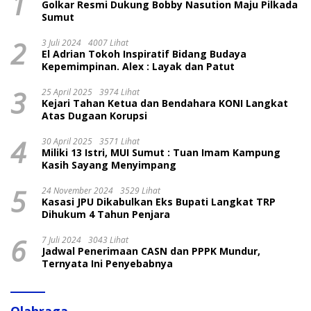
1
Golkar Resmi Dukung Bobby Nasution Maju Pilkada
Sumut
2
3 Juli 2024
4007 Lihat
El Adrian Tokoh Inspiratif Bidang Budaya
Kepemimpinan. Alex : Layak dan Patut
3
25 April 2025
3974 Lihat
Kejari Tahan Ketua dan Bendahara KONI Langkat
Atas Dugaan Korupsi
4
30 April 2025
3571 Lihat
Miliki 13 Istri, MUI Sumut : Tuan Imam Kampung
Kasih Sayang Menyimpang
5
24 November 2024
3529 Lihat
Kasasi JPU Dikabulkan Eks Bupati Langkat TRP
Dihukum 4 Tahun Penjara
6
7 Juli 2024
3043 Lihat
Jadwal Penerimaan CASN dan PPPK Mundur,
Ternyata Ini Penyebabnya