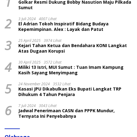
1
Golkar Resmi Dukung Bobby Nasution Maju Pilkada
Sumut
2
3 Juli 2024
4007 Lihat
El Adrian Tokoh Inspiratif Bidang Budaya
Kepemimpinan. Alex : Layak dan Patut
3
25 April 2025
3974 Lihat
Kejari Tahan Ketua dan Bendahara KONI Langkat
Atas Dugaan Korupsi
4
30 April 2025
3572 Lihat
Miliki 13 Istri, MUI Sumut : Tuan Imam Kampung
Kasih Sayang Menyimpang
5
24 November 2024
3532 Lihat
Kasasi JPU Dikabulkan Eks Bupati Langkat TRP
Dihukum 4 Tahun Penjara
6
7 Juli 2024
3043 Lihat
Jadwal Penerimaan CASN dan PPPK Mundur,
Ternyata Ini Penyebabnya