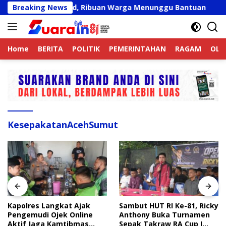
Langsung
kat Belum Valid, Ribuan Warga Menunggu Bantuan
Breaking News
Kap
ke
konten
Home
BERITA
POLITIK
PEMERINTAHAN
RAGAM
OLA
KesepakatanAcehSumut
Kapolres Langkat Ajak
Sambut HUT RI Ke-81, Ricky
Pengemudi Ojek Online
Anthony Buka Turnamen
Aktif Jaga Kamtibmas
Sepak Takraw RA Cup I