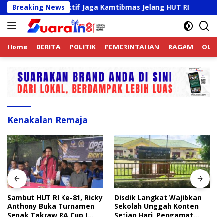
Langsung
k Online Aktif Jaga Kamtibmas Jelang HUT RI
Breaking News
Sambut
ke
konten
Home
BERITA
POLITIK
PEMERINTAHAN
RAGAM
OLA
Kenakalan Remaja
Sambut HUT RI Ke-81, Ricky
Disdik Langkat Wajibkan
Anthony Buka Turnamen
Sekolah Unggah Konten
Sepak Takraw RA Cup I
Setiap Hari, Pengamat