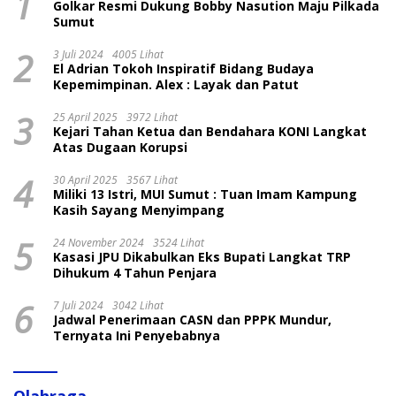
1
Golkar Resmi Dukung Bobby Nasution Maju Pilkada
Sumut
2
3 Juli 2024
4005 Lihat
El Adrian Tokoh Inspiratif Bidang Budaya
Kepemimpinan. Alex : Layak dan Patut
3
25 April 2025
3972 Lihat
Kejari Tahan Ketua dan Bendahara KONI Langkat
Atas Dugaan Korupsi
4
30 April 2025
3567 Lihat
Miliki 13 Istri, MUI Sumut : Tuan Imam Kampung
Kasih Sayang Menyimpang
5
24 November 2024
3524 Lihat
Kasasi JPU Dikabulkan Eks Bupati Langkat TRP
Dihukum 4 Tahun Penjara
6
7 Juli 2024
3042 Lihat
Jadwal Penerimaan CASN dan PPPK Mundur,
Ternyata Ini Penyebabnya