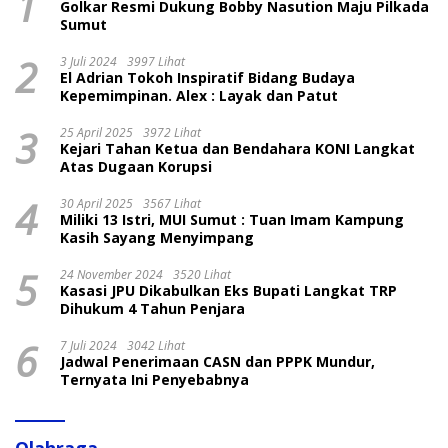
1
Golkar Resmi Dukung Bobby Nasution Maju Pilkada
Sumut
2
3 Juli 2024
3997 Lihat
El Adrian Tokoh Inspiratif Bidang Budaya
Kepemimpinan. Alex : Layak dan Patut
3
25 April 2025
3972 Lihat
Kejari Tahan Ketua dan Bendahara KONI Langkat
Atas Dugaan Korupsi
4
30 April 2025
3567 Lihat
Miliki 13 Istri, MUI Sumut : Tuan Imam Kampung
Kasih Sayang Menyimpang
5
24 November 2024
3520 Lihat
Kasasi JPU Dikabulkan Eks Bupati Langkat TRP
Dihukum 4 Tahun Penjara
6
7 Juli 2024
3042 Lihat
Jadwal Penerimaan CASN dan PPPK Mundur,
Ternyata Ini Penyebabnya