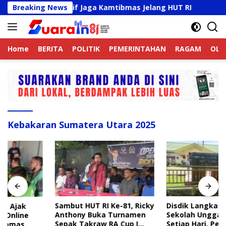
Langsung
k Online Aktif Jaga Kamtibmas Jelang HUT RI
Breaking News
Sambut
ke
konten
Home
BERITA
POLITIK
PEMERINTAHAN
RAGAM
OLA
Kebakaran Sumatera Utara 2025
Sambut HUT RI Ke-81, Ricky
Disdik Langkat Wajibkan
Anthony Buka Turnamen
Sekolah Unggah Konten
Sepak Takraw RA Cup I
Setiap Hari, Pengamat